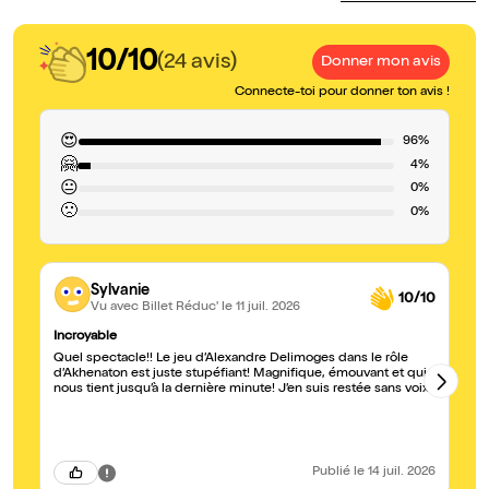
10/10
(24 avis)
Donner mon avis
Connecte-toi pour donner ton avis !
😍
96%
🤗
4%
😐
0%
🙁
0%
Sylvanie
10/10
Vu avec Billet Réduc'
le 11 juil. 2026
Incroyable
Ma
Quel spectacle!! Le jeu d’Alexandre Delimoges dans le rôle
Br
d’Akhenaton est juste stupéfiant! Magnifique, émouvant et qui
pr
nous tient jusqu’à la dernière minute! J’en suis restée sans voix.
Al
Publié
le 14 juil. 2026