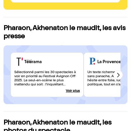
Pharaon, Akhenaton le maudit, les avis
presse
Télérama
La Provence
Sélectionné parmi les 30 spectacles à
Un texte richement docum
voir en priorité au Festival Avignon Off
sans panache, Alexandre 
2025. Le seul-en-scène le plus
hésite entre folie, lucidité e
inattendu qui soit : l’inquiétant
politique, tout en s'approp
Alexandre Delimoges exhume le
pleinement le rôle.
Voir plus
pharaon Akhenaton des limbes de
l’Histoire, incarné par un acteur qui lui
redonne une vie aussi folle que
passionnante. (...) Autour du plus
extravagant des pharaons, une
étonnante leçon d’histoire au théâtre."
Pharaon, Akhenaton le maudit, les