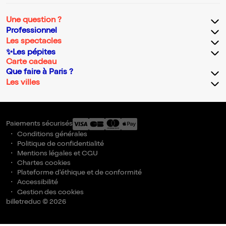
Une question ?
Professionnel
Les spectacles
✨Les pépites
Carte cadeau
Que faire à Paris ?
Les villes
Paiements sécurisés
Conditions générales
Politique de confidentialité
Mentions légales et CGU
Chartes cookies
Plateforme d'éthique et de conformité
Accessibilité
Gestion des cookies
billetreduc © 2026