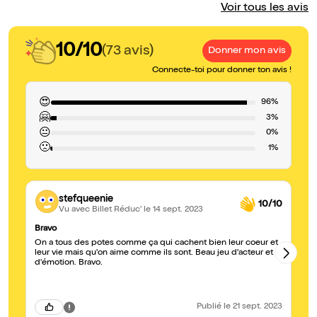
Voir tous les avis
10/10
(73 avis)
Donner mon avis
Connecte-toi pour donner ton avis !
😍
96%
🤗
3%
😐
0%
🙁
1%
stefqueenie
10/10
Vu avec Billet Réduc'
le 14 sept. 2023
Bravo
Dr
On a tous des potes comme ça qui cachent bien leur coeur et
Pi
leur vie mais qu'on aime comme ils sont. Beau jeu d'acteur et
su
d'émotion. Bravo.
Publié
le 21 sept. 2023