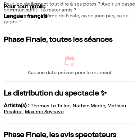
Peut-on réellement tout dire à ses potes ? Avoir un passé
Pour tout public
commun suffit-il à rester amis ?
L'amitié c'est un 1/8ème de Finale, ça se joue pas, ça se
Langue : français
gagne !
Phase Finale, toutes les séances
Aucune date prévue pour le moment
La distribution du spectacle ✨
Artiste(s) :
Thomas Le Tallec
,
Nathan Martin
,
Mathieu
Peralma
,
Maxime Seynave
Phase Finale, les avis spectateurs