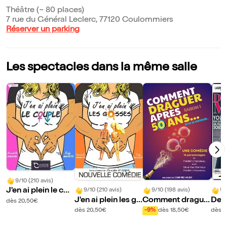
Théâtre (~ 80 places)
7 rue du Général Leclerc, 77120 Coulommiers
Réserver un parking
Les spectacles dans la même salle
9/10 (210 avis)
J'en ai plein le cou
9/10 (210 avis)
9/10 (198 avis)
9/
J'en ai plein les go
Comment drague
Des
ple
dès 20,50€
sses
r après 50 ans
s
dès 20,50€
-9%
dès 18,50€
dès 1