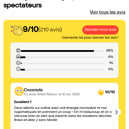
spectateurs
Voir tous les avis
9/10
(210 avis)
Donner mon avis
Connecte-toi pour donner ton avis !
😍
88%
🤗
6%
😐
1%
🙁
5%
Coconuts
10/10
Vu avec Billet Réduc'
le 10 avr. 2025
Excellent !!
Pa
Deux talents sur scène avec une énergie incroyable et nos
Un
zygomatiques en prennent un coup ! On rit beaucoup et on se
retrouve bien en tant que parents dans les situations décrites.
Bravo et allez y sans hésiter