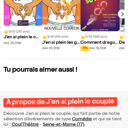
9/10 (210 avis)
J'en ai plein le cou
9/10 (210 avis)
9/10 (198 avis)
9/
J'en ai plein les go
Comment drague
Des
ple
dès 20,50€
sses
r après 50 ans
s
dès 20,50€
-9%
dès 18,50€
dès 1
Tu pourrais aimer aussi !
À propos de J'en ai plein le couple
Découvre J'en ai plein le couple, qui fait partie de notre
sélection d’événements de type
Comédie
et qui se tient
ici :
Coul'Théâtre
-
Seine-et-Marne (77)
.