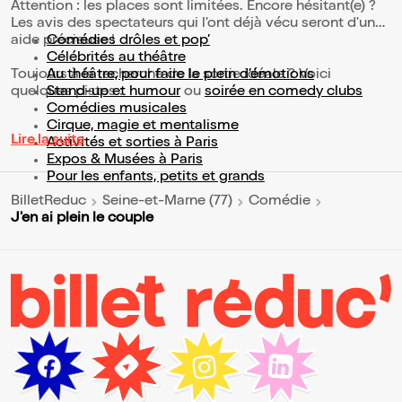
Attention : les places sont limitées. Encore hésitant(e) ?
Les avis des spectateurs qui l'ont déjà vécu seront d'une
aide précieuse !
Comédies drôles et pop’
Célébrités au théâtre
Toujours à la recherche de la sortie idéale ? Voici
Au théâtre, pour faire le plein d’émotions
quelques pistes :
Stand-up et humour
ou
soirée en comedy clubs
Comédies musicales
Cirque, magie et mentalisme
Lire la suite
Activités et sorties à Paris
Expos & Musées à Paris
Pour les enfants, petits et grands
BilletReduc
Seine-et-Marne (77)
Comédie
J'en ai plein le couple