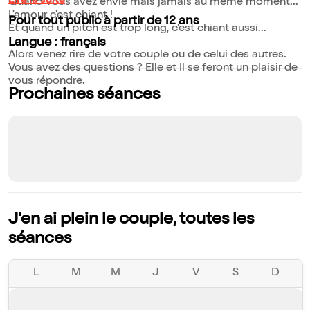
Lire la suite
Quand vous avez envie mais jamais au même moment...
L'amour c'est chiant !
Pour tout public à partir de 12 ans
Et quand un pitch est trop long, c'est chiant aussi...
Langue : français
Alors venez rire de votre couple ou de celui des autres.
Vous avez des questions ? Elle et Il se feront un plaisir de
vous répondre.
Prochaines séances
J'en ai plein le couple, toutes les
séances
L
M
M
J
V
S
D