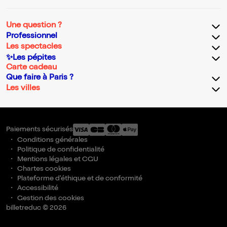
Une question ?
Professionnel
Les spectacles
✨Les pépites
Carte cadeau
Que faire à Paris ?
Les villes
Paiements sécurisés
Conditions générales
Politique de confidentialité
Mentions légales et CGU
Chartes cookies
Plateforme d'éthique et de conformité
Accessibilité
Gestion des cookies
billetreduc © 2026