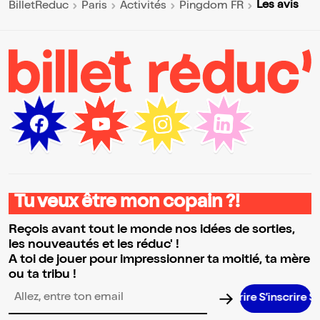
Les avis
BilletReduc
Paris
Activités
Pingdom FR
Tu veux être mon copain ?!
Reçois avant tout le monde nos idées de sorties,
les nouveautés et les réduc' !
A toi de jouer pour impressionner ta moitié, ta mère
ou ta tribu !
S’inscrir
Adresse email pour la newsletter