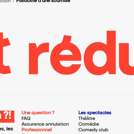
Plaidoirie d'une soumise
orain
Une question ?
Les spectacles
 ?!
FAQ
Théâtre
Assurance annulation
Comédie
s, les
Professionnel
Comedy club