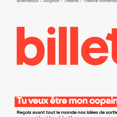
BilletReduc
Avignon
Théâtre
Théâtre contemp
Tu veux être mon copain
Reçois avant tout le monde nos idées de sortie