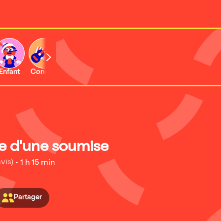
Enfant
Concert
Activité
ie d'une soumise
avis)
•
1 h 15 min
Partager