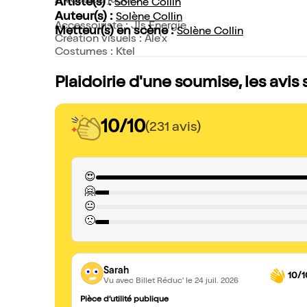
A vous de juger !
Artiste(s) :
Solène Collin
Auteur(s) :
Solène Collin
Accessoiriste : Jls Energie
Metteur(s) en scène :
Solène Collin
Création visuels : Ale'x
Costumes : Ktel
Plaidoirie d'une soumise, les avis
10/10
(231 avis)
😍
🤗
😐
🙁
Sarah
10/1
Vu avec Billet Réduc'
le 24 juil. 2026
Pièce d’utilité publique