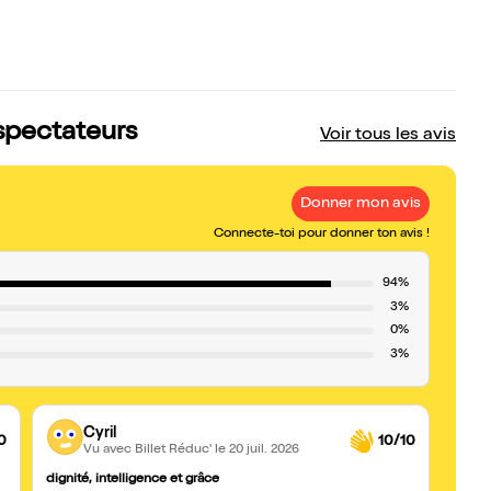
 spectateurs
Voir tous les avis
Donner mon avis
Connecte-toi pour donner ton avis !
94%
3%
0%
3%
Cyril
0
10/10
Vu avec Billet Réduc'
le 20 juil. 2026
dignité, intelligence et grâce
Une r