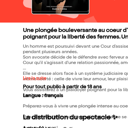
Une plongée bouleversante au coeur d'
poignant pour la liberté des femmes. Une 
Un homme est poursuivi devant une Cour d'assises
pendant plusieurs années.
Son avocate décide de le défendre avec ferveur au 
Cour qu'il s'agissait d'une relation passionnée,
Elle se dresse alors face à un système judiciaire q
Lire la suite
intime liberté : celle de vivre leur amour, leur pla
Pour tout public à partir de 18 ans
Vous assisterez à un plaidoyer poignant pour la l
lien hors norme.
Langue : français
Préparez-vous à vivre une plongée intense au coeu
La distribution du spectacle ✨
Une pièce de théâtre où sensualité et violence se 