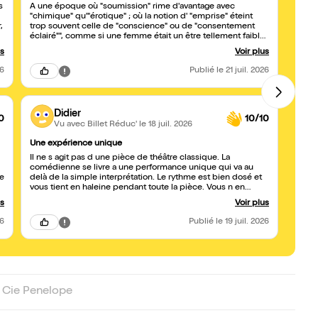
s
A une époque où "soumission" rime d'avantage avec
Ce spe
"chimique" qu'"érotique" ; où la notion d' "emprise" éteint
de la 
trop souvent celle de "conscience" ou de "consentement
éclairé"", comme si une femme était un être tellement faible
et fragile qu'il n'était pas capable de choisir en tout
us
Voir plus
clairvoyance les chemins de son épanouissement ; ce
spectacle brille par son utilité sociétale autant que par la
26
Publié
le 21 juil. 2026
ut
délicatesse dont il arrive à parer ce sujet aux angles acérés.
J'en suis ressorti bouleversé, touché à la pointe de la plume
de Solène autant que par le sujet si bien mis en lumière,
évitant les clichés faciles et les effets de manche. Solène est
Didier
une alchimiste qui transforme sous nombre d'yeux profanes
0
10/10
Vu avec Billet Réduc'
le 18 juil. 2026
le plomb du transgressif en un or fait d'autant de sensualité
lumineuse que de sexualité crue. Merci!
Une expérience unique
Une v
Il ne s agit pas d une pièce de théâtre classique. La
Bravo
comédienne se livre a une performance unique qui va au
perfo
delà de la simple interprétation. Le rythme est bien dosé et
moral
vous tient en haleine pendant toute la pièce. Vous n en
tout à
sortez pas indemne et vous fait prendre conscience que la
origin
us
Voir plus
notion de coupable est débattue dans ce monde du BDSM.
indiff
Je recommande vivement
26
Publié
le 19 juil. 2026
a
 Cie Penelope