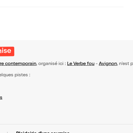
mise
re contemporain
, organisé ici :
Le Verbe fou
-
Avignon
, n'est
elques pistes :
s