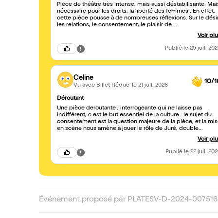
Pièce de théâtre très intense, mais aussi déstabilisante. Mai
nécessaire pour les droits, la liberté des femmes . En effet,
cette pièce pousse à de nombreuses réflexions. Sur le désir,
les relations, le consentement, le plaisir de
domination/soumission, le féminisme. Les flashbacks sur les
Voir pl
scènes d’impact / flagellation, la cage, reflètent bien ce
qu’on peut voir en soirées ou lors de sessions. La partie
Publié
le 25 juil. 20
vente aux esclaves est particulièrement dérangeante, surto
avec ce jeu d’acteur assez robotique, qui est très
déstabilisant. Le jeu de l’avocate me semble très bien
interprété également. Pour public averti, nudité présente. à
Celine
10/1
voir absolument 👍
Vu avec Billet Réduc'
le 21 juil. 2026
Déroutant
Une pièce deroutante , interrogeante qui ne laisse pas
indifférent, c est le but essentiel de la culture.. le sujet du
consentement est la question majeure de la pièce, et la mise
en scène nous amène à jouer le rôle de Juré, double
interrogation. En effet la liberté de consentir à l emprise d un
Voir pl
maître peut être légitime quand bien même les valeurs
morales s y opposent toutefois la scène de mise aux
Publié
le 22 juil. 20
enchères du corps de la femme réinterroge la question de l
domination.. s il est difficile de trouver des réponses, l
audace de jouer un tel sujet dans une mise en scène très
singulière demeure une performance qui me restera . Bravo
Événement proposé par PLATESV-D-2024-007516