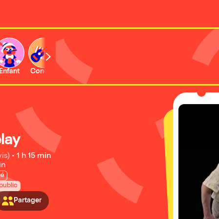
Enfant
Concert
Activité
lay
is)
•
1 h 15 min
in
gé
public
Partager