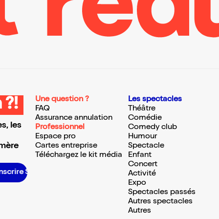
Une question ?
Les spectacles
 ?!
FAQ
Théâtre
Assurance annulation
Comédie
s, les
Professionnel
Comedy club
Espace pro
Humour
 mère
Cartes entreprise
Spectacle
Téléchargez le kit média
Enfant
Concert
scrire S’inscrire S’inscrire S’inscrire S’inscrire S’inscrire S’inscrire S’inscrire S’inscrire S’inscrire S’inscrire S’inscrire
Activité
Expo
Spectacles passés
Autres spectacles
Autres