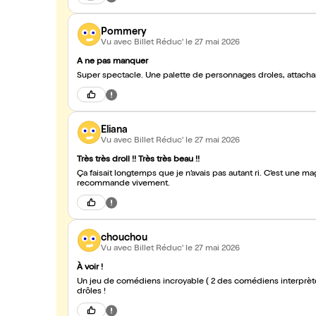
Pommery
Vu avec Billet Réduc'
le 27 mai 2026
A ne pas manquer
Super spectacle. Une palette de personnages droles, attachant
Eliana
Vu avec Billet Réduc'
le 27 mai 2026
Très très droll !! Très très beau !!
Ça faisait longtemps que je n’avais pas autant ri. C’est une mag
recommande vivement.
chouchou
Vu avec Billet Réduc'
le 27 mai 2026
À voir !
Un jeu de comédiens incroyable ( 2 des comédiens interprètent 5 à 6 rôles différents), une écriture sensible et des
drôles !