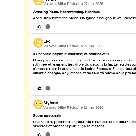
Vu avec Billet Réduc'
le 27 mai 2026
Amazing Piece, Heartwarming, Hilarious
Absolutely loved the piece. I laughed throughout, well dev
Léo
Vu avec Billet Réduc'
le 29 mai 2026
« Une vraie pépite humoristique, courrez-y ! »
Nous y sommes allés hier soir suite à une recommandation, e
rythmée et vraiment très drôle du début à la fin. Le jeu des acteurs est tout simplement superbe, mais une mention spéciale
s'impose pour la prestation de Karine Bocabza. Elle est tout 
autant d'énergie, de justesse et de fluidité relève de la pro
chaleureusement à mon tour !
Mylene
Vu avec Billet Réduc'
le 28 mai 2026
Super spectacle
Une histoire profonde saupoudrée d’humour et de folie ! Foncez vous passerez une
sincères et prennent plaisir , ça se ressent !