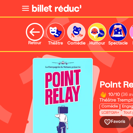
Retour
Théâtre
Comédie
Humour
Spectacle
Point Re
10/10
(36 av
Théâtre Trempl
Comédie
Enga
LGBTQIA+
Tout 
Favoris