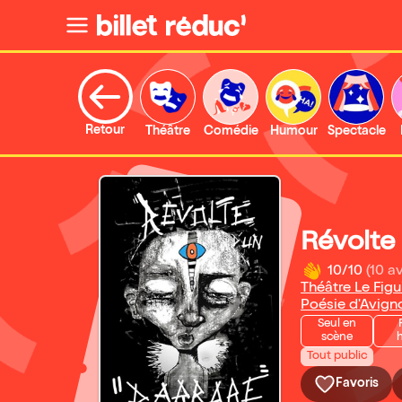
Retour
Théâtre
Comédie
Humour
Spectacle
Révolte
10/10
(10 av
Théâtre Le Figu
Poésie d'Avign
Seul en
scène
Tout public
Favoris