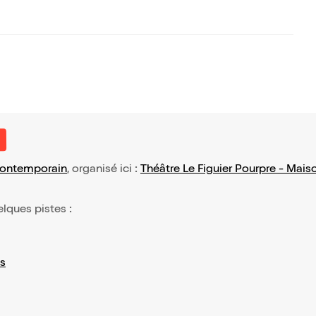
contemporain
, organisé ici :
Théâtre Le Figuier Pourpre - Mais
elques pistes :
s