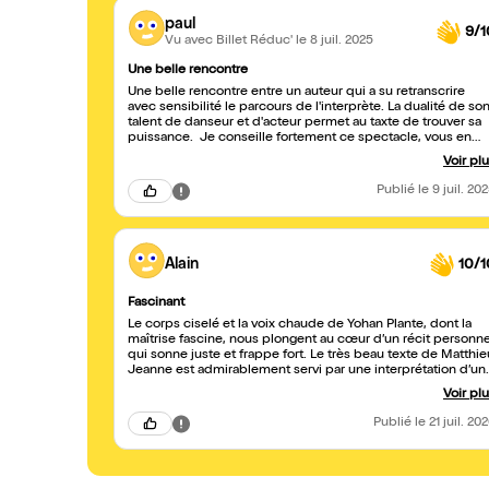
paul
9/1
Vu avec Billet Réduc'
le 8 juil. 2025
Une belle rencontre
Une belle rencontre entre un auteur qui a su retranscrire
avec sensibilité le parcours de l'interprète. La dualité de son
talent de danseur et d'acteur permet au taxte de trouver sa
puissance. Je conseille fortement ce spectacle, vous en
sortirez enrichis.
Voir pl
Publié
le 9 juil. 20
Alain
10/1
Fascinant
Le corps ciselé et la voix chaude de Yohan Plante, dont la
maîtrise fascine, nous plongent au cœur d’un récit personne
qui sonne juste et frappe fort. Le très beau texte de Matthie
Jeanne est admirablement servi par une interprétation d’un
intensité constante. Aucun temps faible dans le jeu : la
Voir pl
gestuelle, nourrie de parkour et constamment mêlée à la
parole, tient le public en haleine. À quelques décimètres d
Publié
le 21 juil. 20
comédien, nous respirons presque physiquement avec lui.
Sur un plateau parfaitement mis à profit, Révolte d’un
barbare trouve les conditions idéales de son
accomplissement. Merci à Yohan Plante et Matthieu Jeanne 