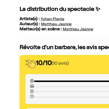
La distribution du spectacle ✨
Artiste(s) :
Yohan Plante
Auteur(s) :
Matthieu Jeanne
Metteur(s) en scène :
Matthieu Jeanne
Révolte d'un barbare, les avis sp
10/10
(10 avis)
😍
🤗
😐
🙁