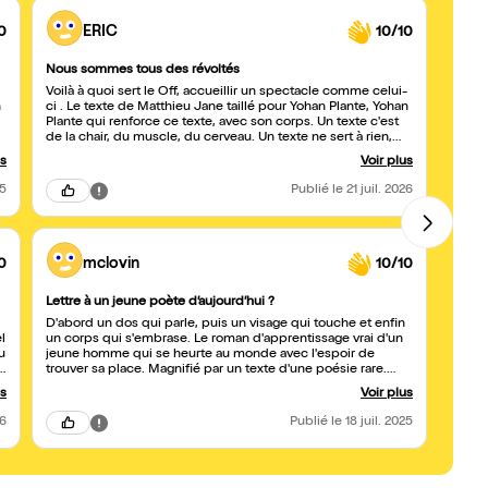
0
ERIC
10/10
Nous sommes tous des révoltés
Petit
Voilà à quoi sert le Off, accueillir un spectacle comme celui-
J'ai 
ci . Le texte de Matthieu Jane taillé pour Yohan Plante, Yohan
scène
Plante qui renforce ce texte, avec son corps. Un texte c'est
est po
de la chair, du muscle, du cerveau. Un texte ne sert à rien,
indiff
mais sans lui rien ne sert du tout. Le geste du désespéré, qui
acces
us
Voir plus
paradoxalement allume une fragile lumière un chemin,
quelque part entre deux nuits... Nous ne serons jamais assez
25
Publié
le 21 juil. 2026
nombreux pour aller - voir/vivre - Révolte d'un Barbare. Nous
sommes, nous étions, nous serons tous des barbares! Merci.
Eric Brouet
0
mclovin
10/10
Lettre à un jeune poète d’aujourd’hui ?
À ne p
D'abord un dos qui parle, puis un visage qui touche et enfin
Inclas
l
un corps qui s'embrase. Le roman d'apprentissage vrai d'un
beauc
u
jeune homme qui se heurte au monde avec l'espoir de
e
trouver sa place. Magnifié par un texte d'une poésie rare.
Bravo à l'auteur/metteur en scène et à l'interprète dont c'est
us
Voir plus
l'histoire.
u
26
Publié
le 18 juil. 2025
!