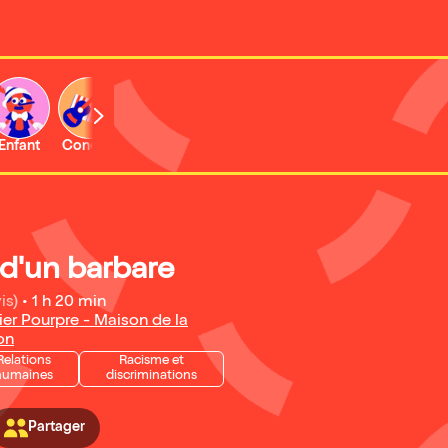
Enfant
Concert
Activité
 d'un barbare
is)
•
1 h 20 min
ier Pourpre - Maison de la
on
Relations
Racisme et
humaines
discriminations
Partager