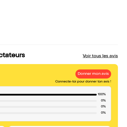
ectateurs
Voir tous les avis
Donner mon avis
Connecte-toi pour donner ton avis !
100%
0%
0%
0%