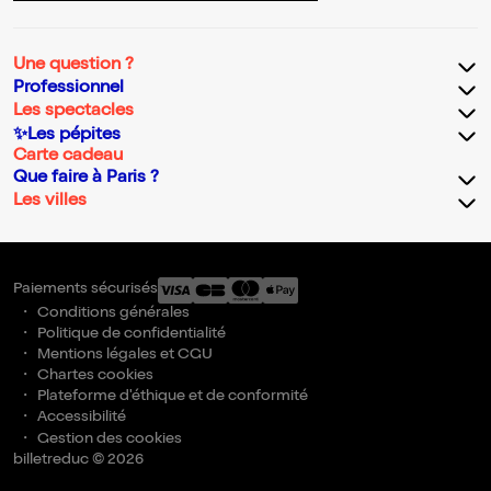
Une question ?
Professionnel
Les spectacles
✨Les pépites
Carte cadeau
Que faire à Paris ?
Les villes
Paiements sécurisés
Conditions générales
Politique de confidentialité
Mentions légales et CGU
Chartes cookies
Plateforme d'éthique et de conformité
Accessibilité
Gestion des cookies
billetreduc © 2026