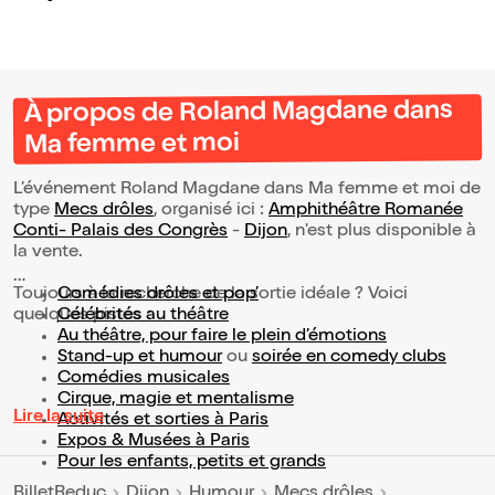
À propos de Roland Magdane dans
Ma femme et moi
L’événement Roland Magdane dans Ma femme et moi de
type
Mecs drôles
, organisé ici :
Amphithéâtre Romanée
Conti- Palais des Congrès
-
Dijon
, n'est plus disponible à
la vente.
Toujours à la recherche de la sortie idéale ? Voici
Comédies drôles et pop’
quelques pistes :
Célébrités au théâtre
Au théâtre, pour faire le plein d’émotions
Stand-up et humour
ou
soirée en comedy clubs
Comédies musicales
Cirque, magie et mentalisme
Lire la suite
Activités et sorties à Paris
Expos & Musées à Paris
Pour les enfants, petits et grands
BilletReduc
Dijon
Humour
Mecs drôles