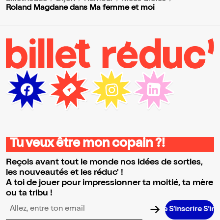
Roland Magdane dans Ma femme et moi
Tu veux être mon copain ?!
Reçois avant tout le monde nos idées de sorties,
les nouveautés et les réduc' !
A toi de jouer pour impressionner ta moitié, ta mère
ou ta tribu !
S’inscrire S’inscrir
Adresse email pour la newsletter