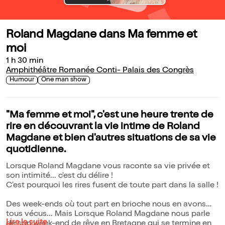
Roland Magdane dans Ma femme et
moi
1 h 30 min
Amphithéâtre Romanée Conti- Palais des Congrès
Humour
One man show
"Ma femme et moi", c'est une heure trente de
rire en découvrant la vie intime de Roland
Magdane et bien d'autres situations de sa vie
quotidienne.
Lorsque Roland Magdane vous raconte sa vie privée et
son intimité... c'est du délire !
C'est pourquoi les rires fusent de toute part dans la salle !
Des week-ends où tout part en brioche nous en avons
tous vécus... Mais Lorsque Roland Magdane nous parle
Lire la suite
de son week-end de rêve en Bretagne qui se termine en