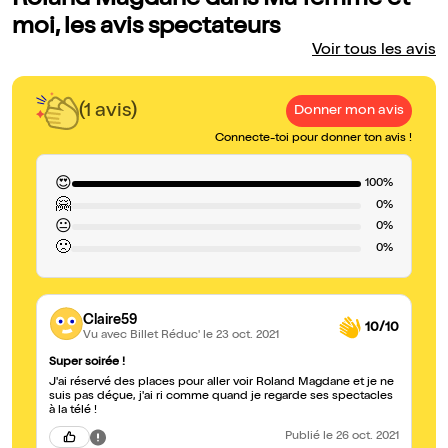
Roland Magdane dans Ma femme et
moi, les avis spectateurs
Voir tous les avis
(1 avis)
Donner mon avis
Connecte-toi pour donner ton avis !
😍
100%
🤗
0%
😐
0%
🙁
0%
Claire59
10/10
Vu avec Billet Réduc'
le 23 oct. 2021
Super soirée !
J'ai réservé des places pour aller voir Roland Magdane et je ne
suis pas déçue, j'ai ri comme quand je regarde ses spectacles
à la télé !
Publié
le 26 oct. 2021