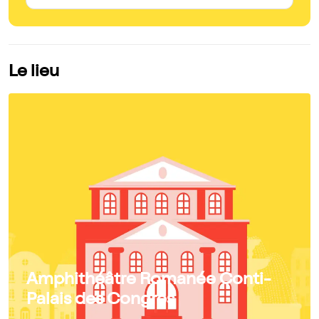
Le lieu
Amphithéâtre Romanée Conti-
Palais des Congrès