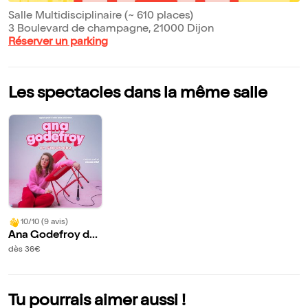
Salle Multidisciplinaire (~ 610 places)
3 Boulevard de champagne, 21000 Dijon
Réserver un parking
Les spectacles dans la même salle
10/10 (9 avis)
Ana Godefroy da
ns On s'accroche
dès 36€
Tu pourrais aimer aussi !