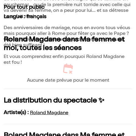
cauchemar... ou de la première nuit torride avec celle qui
Pour tout public
va devenir sa femme, on a peur pour lui... et sa détresse
nous fait rire !
Langue : français
Des anniversaires de mariage, nous en avons tous vécus
mais pourquoi aller à Rome pour fêter ça avec le Pape ?
Roland Magdane dans Ma femme et
Quelle idée ! Alors qu'un week-end en amoureux aurait
été bien suffisant !
moi, toutes les séances
Et vous comprendrez enfin pourquoi Roland Magdane
est fou !
Aucune date prévue pour le moment
La distribution du spectacle ✨
Artiste(s) :
Roland Magdane