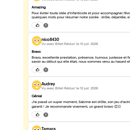
Amazing
Pour éviter toute idée d’infanticide et pour accompagner l’évo
quelques mots pour résumer notre soirée : drôle, déjantée, e
nico8430
Vu avec Billet Réduc'
le 13 juil. 2026
Bravo
Bravo, excellente prestation, présence, humour, justesse et finesse ...sans forcer Nous avons p
savoir au début qui elle était, nous sommes venu au hasard et c
Audrey
Vu avec Billet Réduc'
le 13 juil. 2026
Génial
J'ai passé un super moment, Sabrine est drôle, son jeu d'actr
garanti ! Je recommande vivement, un grand bravo 👏🏻
Tamara