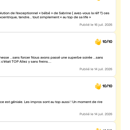
lution de l’exceptionnel « bébé » de Sabrine ( avez-vous la réf ?) ces
xcentrique, tendre… tout simplement « au top de sa life »
Publié
le 16 juil. 2026
10/10
assé une superbe soirée ...sans
'était TOP Allez y sans freins....
Publié
le 14 juil. 2026
10/10
ice est géniale. Les impros sont au top aussi ! Un moment de rire
Publié
le 14 juil. 2026