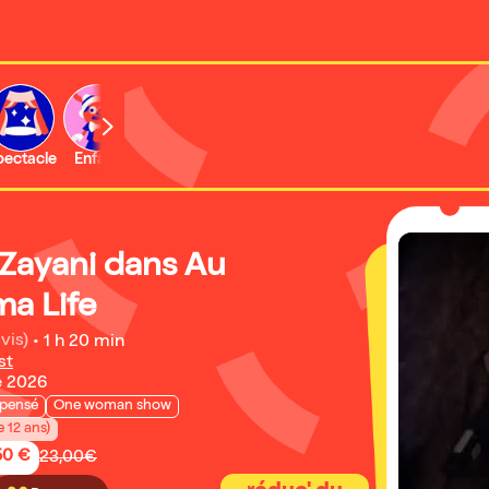
b
pectacle
Enfant
Concert
Activité
 Zayani dans Au
ma Life
vis)
•
1 h 20 min
st
e 2026
pensé
One woman show
e 12 ans)
50 €
23,00€