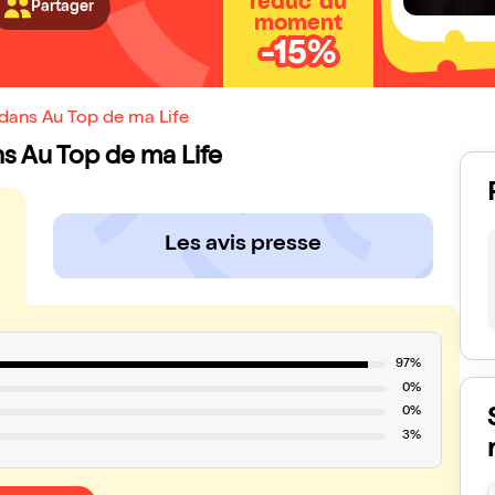
réduc' du
Partager
moment
-15%
 dans Au Top de ma Life
ans Au Top de ma Life
Les avis presse
97%
0%
0%
3%