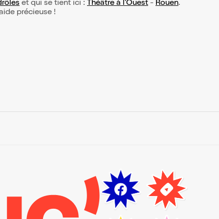
rôles
et qui se tient ici :
Théâtre à l'Ouest
-
Rouen
.
 aide précieuse !