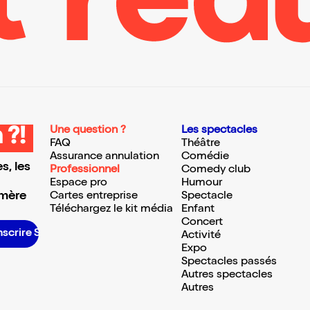
Une question ?
Les spectacles
 ?!
FAQ
Théâtre
Assurance annulation
Comédie
s, les
Professionnel
Comedy club
Espace pro
Humour
 mère
Cartes entreprise
Spectacle
Téléchargez le kit média
Enfant
Concert
scrire S’inscrire S’inscrire S’inscrire S’inscrire S’inscrire S’inscrire S’inscrire S’inscrire S’inscrire S’inscrire S’inscrire
Activité
Expo
Spectacles passés
Autres spectacles
Autres