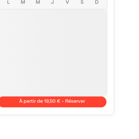
L
M
M
J
V
S
D
À partir de 19,50 € - Réserver