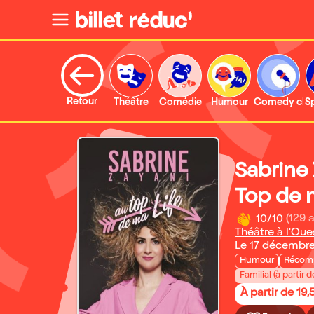
Retour
Théâtre
Comédie
Humour
Comedy clu
S
Sabrine
Top de 
10/10
(129 a
Théâtre à l'Oue
Le 17 décembr
Humour
Récom
Familial (à partir d
À partir de 19,