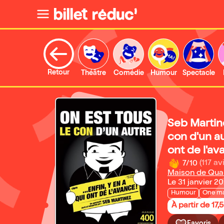
Retour
Théâtre
Comédie
Humour
Spectacle
Seb Martin
con d'un aut
ont de l'av
7/10
(117 av
Maison de Quart
Le 31 janvier 2
Humour
One m
À partir de 17,
Favoris