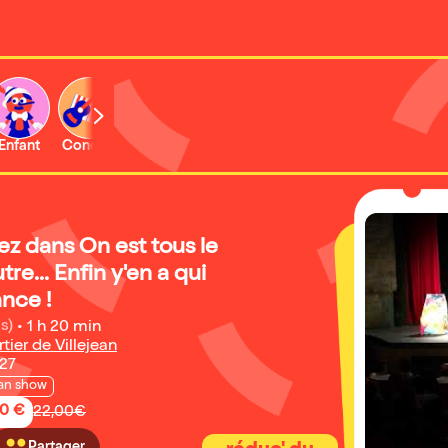
Enfant
Concert
Activité
ez dans On est tous le
re... Enfin y'en a qui
ance !
is)
•
1 h 20 min
ier de Villejean
027
an show
50 €
22,00€
Partager