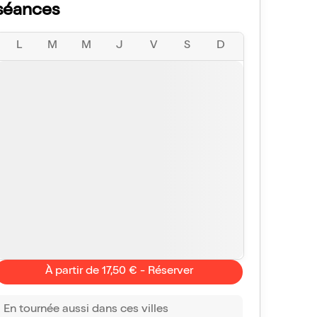
séances
L
M
M
J
V
S
D
À partir de 17,50 € - Réserver
En tournée aussi dans ces villes