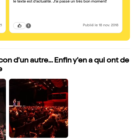
le texte est d'actualité. J'ai passé un très bon moment!
publi
appré
aimez
21
Publié
le 18 nov. 2018
on d'un autre... Enfin y'en a qui ont de
e