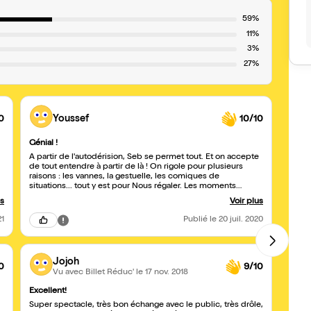
59%
11%
3%
27%
0
Youssef
10/10
Génial !
excel
A partir de l'autodérision, Seb se permet tout. Et on accepte
Seb es
de tout entendre à partir de là ! On rigole pour plusieurs
pour n
raisons : les vannes, la gestuelle, les comiques de
spect
situations... tout y est pour Nous régaler. Les moments
nouve
poétiques amènent de la puissance au one man, on
us
Voir plus
apprécie la plume, on se laisse bercer pour rapidement se
faire secouer par d'autres vannes très punch ! Bref, on
21
Publié
le 20 juil. 2020
avance de surprises en surprises pour le plaisir de nos
zygomatiques. Un conseil: foncez le (re)voir !
Jojoh
0
9/10
Vu avec Billet Réduc'
le 17 nov. 2018
Excellent!
Un ag
Super spectacle, très bon échange avec le public, très drôle,
Un sp