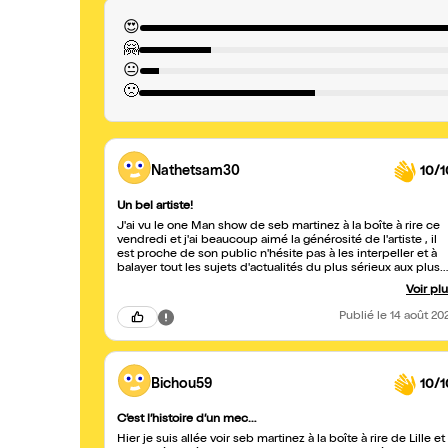
😍
🤗
😐
🙁
Nathetsam30
10/1
Un bel artiste!
J'ai vu le one Man show de seb martinez à la boîte à rire ce
vendredi et j'ai beaucoup aimé la générosité de l'artiste , il
est proche de son public n'hésite pas à les interpeller et à
balayer tout les sujets d'actualités du plus sérieux aux plus
drôles bref. Il est criant de sincérité et j'ai passé un très bon
Voir pl
moment rire c'est bon pour la santé... alors allez y !!
Publié
le 14 août 20
Bichou59
10/1
C’est l’histoire d’un mec…
Hier je suis allée voir seb martinez à la boîte à rire de Lille et