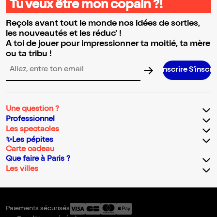
Tu veux être mon copain ?!
Reçois avant tout le monde nos idées de sorties,
les nouveautés et les réduc' !
A toi de jouer pour impressionner ta moitié, ta mère
ou ta tribu !
S’inscrire S’inscrire S’inscrire
Adresse email pour la newsletter
Une question ?
Professionnel
Les spectacles
✨Les pépites
Carte cadeau
Que faire à Paris ?
Les villes
Paiements sécurisés