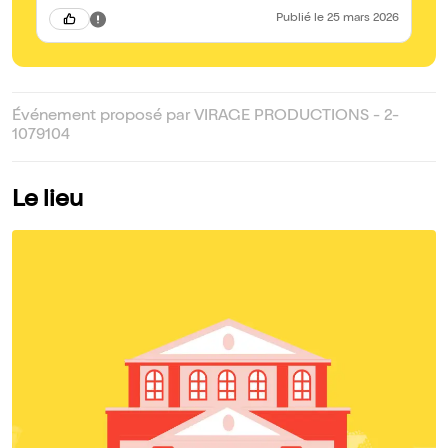
américaines/françaises. On sent qu'il aime son pays d'adoption
Publié
le 25 mars 2026
et les interactions avec le public sont sympas (pas trop
nombreuses). Certaines répliques font mouche ! J'ai déjà vu
les 2 premiers spectacles et je sais que j'irai voir son prochain
spectacle :)
Événement proposé par VIRAGE PRODUCTIONS - 2-
1079104
Le lieu