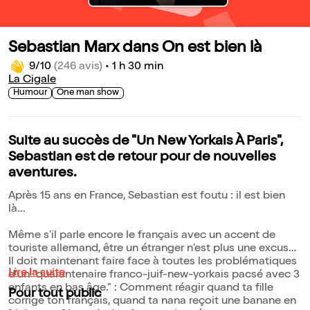
Sebastian Marx dans On est bien là
9/10
(246 avis)
•
1 h 30 min
La Cigale
Humour
One man show
Suite au succès de "Un New Yorkais À Paris",
Sebastian est de retour pour de nouvelles
aventures.
Après 15 ans en France, Sebastian est foutu : il est bien
là...
Même s'il parle encore le français avec un accent de
touriste allemand, être un étranger n'est plus une excuse.
Il doit maintenant faire face à toutes les problématiques
Lire la suite
d'un "quarantenaire franco-juif-new-yorkais pacsé avec 3
enfants en bas âge." : Comment réagir quand ta fille
Pour tout public
corrige ton français, quand ta nana reçoit une banane en