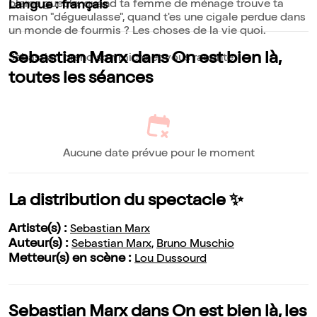
pleine gueule, quand ta femme de ménage trouve ta
Langue : français
maison "dégueulasse", quand t'es une cigale perdue dans
un monde de fourmis ? Les choses de la vie quoi.
Sebastian Marx dans On est bien là,
Sebastian prend son micro et vous raconte.
toutes les séances
Aucune date prévue pour le moment
La distribution du spectacle ✨
Artiste(s) :
Sebastian Marx
Auteur(s) :
Sebastian Marx
,
Bruno Muschio
Metteur(s) en scène :
Lou Dussourd
Sebastian Marx dans On est bien là, les