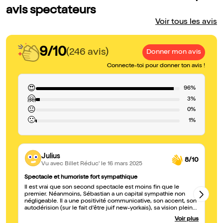
avis spectateurs
Voir tous les avis
9/10
(246 avis)
Donner mon avis
Connecte-toi pour donner ton avis !
😍
96%
🤗
3%
😐
0%
🙁
1%
Julius
8/10
Vu avec Billet Réduc'
le 16 mars 2025
Spectacle et humoriste fort sympathique
Ce
Il est vrai que son second spectacle est moins fin que le
J'
premier. Néanmoins, Sébastian a un capital sympathie non
négligeable. Il a une positivité communicative, son accent, son
autodérision (sur le fait d'être juif new-yorkais), sa vision pleine
de tendresse des français... Bref, on rit pas mal, on sourit
Voir plus
beaucoup. C'est léger mais frais et bien vu sur les différences