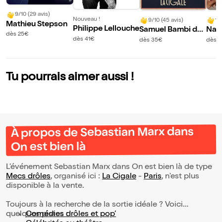
9/10 (29 avis)
Nouveau !
9/10 (45 avis)
10
Mathieu Stepson
Philippe Lellouche
Samuel Bambi da
Nad
dès 25€
ns Machine !
zle
dès 41€
dès 35€
dès 
Tu pourrais aimer aussi !
À propos de Sebastian Marx dans
On est bien là
L’événement Sebastian Marx dans On est bien là de type
Mecs drôles
, organisé ici :
La Cigale
-
Paris
, n'est plus
disponible à la vente.
Toujours à la recherche de la sortie idéale ? Voici
quelques pistes :
Comédies drôles et pop’