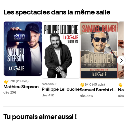
Les spectacles dans la même salle
9/10 (29 avis)
Nouveau !
9/10 (45 avis)
10
Mathieu Stepson
Philippe Lellouche
Samuel Bambi da
Nad
dès 25€
ns Machine !
zle
dès 41€
dès 35€
dès 
Tu pourrais aimer aussi !