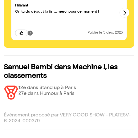
Hilarant
Me
On tu du début à la fin … merci pour ce moment !
Un
so
pa
Publié
le 5 déc. 2025
Samuel Bambi dans Machine !, les
classements
12e dans Stand up à Paris
27e dans Humour à Paris
Événement proposé par VERY GOOD SHOW - PLATESV-
R-2024-000379