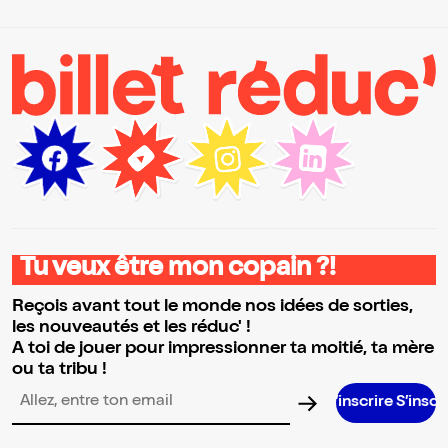
Tu veux être mon copain ?!
Reçois avant tout le monde nos idées de sorties,
les nouveautés et les réduc' !
A toi de jouer pour impressionner ta moitié, ta mère
ou ta tribu !
S’inscrire S’inscrire S’inscrire
Adresse email pour la newsletter