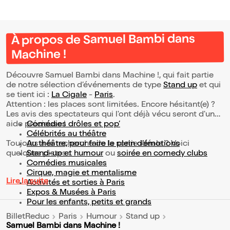
À propos de Samuel Bambi dans
Machine !
Découvre Samuel Bambi dans Machine !, qui fait partie
de notre sélection d’événements de type
Stand up
et qui
se tient ici :
La Cigale
-
Paris
.
Attention : les places sont limitées. Encore hésitant(e) ?
Les avis des spectateurs qui l'ont déjà vécu seront d'une
aide précieuse !
Comédies drôles et pop’
Célébrités au théâtre
Toujours à la recherche de la sortie idéale ? Voici
Au théâtre, pour faire le plein d’émotions
quelques pistes :
Stand-up et humour
ou
soirée en comedy clubs
Comédies musicales
Cirque, magie et mentalisme
Lire la suite
Activités et sorties à Paris
Expos & Musées à Paris
Pour les enfants, petits et grands
BilletReduc
Paris
Humour
Stand up
Samuel Bambi dans Machine !