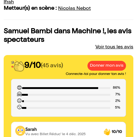
Ifrah
Metteur(s) en scène :
Nicolas Nebot
Samuel Bambi dans Machine !, les avis
spectateurs
Voir tous les avis
9/10
(45 avis)
Donner mon avis
Connecte-toi pour donner ton avis !
😍
86%
🤗
7%
😐
2%
🙁
5%
Sarah
10/10
Vu avec Billet Réduc'
le 4 déc. 2025