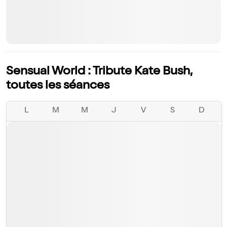
Sensual World : Tribute Kate Bush,
toutes les séances
L
M
M
J
V
S
D