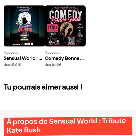
Nouveau !
Nouveau !
Sensual World : Tri
Comedy Bonne G
bute Kate Bush
arde
dès 15,91€
dès 9,46€
Tu pourrais aimer aussi !
À propos de Sensual World : Tribute
Kate Bush