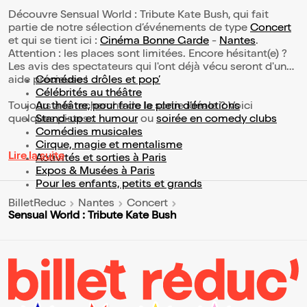
Découvre Sensual World : Tribute Kate Bush, qui fait
partie de notre sélection d’événements de type
Concert
et qui se tient ici :
Cinéma Bonne Garde
-
Nantes
.
Attention : les places sont limitées. Encore hésitant(e) ?
Les avis des spectateurs qui l'ont déjà vécu seront d'une
aide précieuse !
Comédies drôles et pop’
Célébrités au théâtre
Toujours à la recherche de la sortie idéale ? Voici
Au théâtre, pour faire le plein d’émotions
quelques pistes :
Stand-up et humour
ou
soirée en comedy clubs
Comédies musicales
Cirque, magie et mentalisme
Lire la suite
Activités et sorties à Paris
Expos & Musées à Paris
Pour les enfants, petits et grands
BilletReduc
Nantes
Concert
Sensual World : Tribute Kate Bush