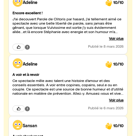
particulière. Elle habite la scène avec une sensibilité et une force
Adeline
10/10
admirable, rendant le propos encore plus vibrant. Merci pour les
(larmes de) rires, mère et fille qui s'accompagne et qui se
transforment en deux femmes pour la soirée, les émotions, les
Encore excellent !
frissons, et le sentiment de repartir avec une touche d'humanité
J'ai decouvert Parole de Clitoris par hasard, j'ai tellement aimé ce
en plus dans nos coeurs. Merci Stéphanie <3 et merci Régis.
spectacle avec une belle liberté de parole, sans jamais être
gênant, que lorsque Vulvissime est sortie j'y suis évidemment
allée...et là encore Stéphanie avec energie et son humour m'a
embarqué. Quoi...un troisième opus...Sous la couette? Cette fois
Voir plus
avec mon mari...encore une spectacle dynamisant, énergisant...
Allez y ! Allez y! Courez y....Ca fait du bien...et on apprend tjrs des
Publié
le 8 mars 2026
choses avec humour ...
Adeline
10/10
A voir et à revoir
Ce spectacle mêle avec talent une histoire d’amour et des
conseils essentiels. A voir entre copines, copains, seul.e ou en
couple. Ce spectacle est une source de bonne humeur et d’utilité
nationale en matière de prévention. Allez-y. Amusez-vous et vivez
ce moment unique et marquant.
Voir plus
Publié
le 6 mars 2026
Sansan
10/10