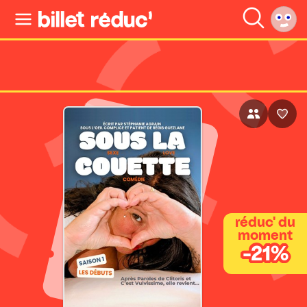
réduc' du
moment
-21%