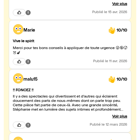
retrouverez le naturel jovial, le « on peut parler de tout » que
Voir plus
Stéphanie instaure dès le début ! Si vous la découvrez, vous aurez
vite envie de voir les deux autres spectacles ! Foncez sans hésiter
Publié
le 15 avr. 2026
pour rire et aussi apprendre : il n’est jamais trop tard !
Marie
10/10
Vive le spirit
Merci pour tes bons conseils à appliquer de toute urgence 😜🤪🥵
🍑🍆
Publié
le 11 avr. 2026
malu15
10/10
!! FONCEZ !!
Il y a des spectacles qui divertissent et d'autres qui éclairent
doucement des parts de nous-mêmes dont on parle trop peu.
Cette pièce fait partie de ceux-là. Avec une grande sincérité,
Stéphanie met en lumière des sujets intimes et profondément
humains, de manière décomplexée, révélant la beauté de ce qui
Voir plus
est souvent tu. On en ressort touché, comme si quelque chose
de discret mais d'essentiel avait été déposé. Stéphanie, porte la
Publié
le 12 mars 2026
pièce avec une présence remarquable. Il y a dans son jeu une
lumière particulière, une forme de solaire qui traverse tout la
représentation et qui donne à chaque moment une intensité