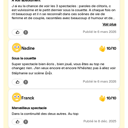
A voir absolument
J ai eu la chance de voir les 3 spectacles : paroles de clitoris, c
est vulvissime et le petit dernier sous la couette. A chaque fois on
rit beaucoup et il n se reconnaît dans ces scènes de vie de
femme et de couple, racontées avec beaucoup d humour et de
justesse. Dans ce spectacle, l intervention du mari de Stéphanie
Voir plus
apporte encore plus d authenticité. Leur amour et leur complicité
sont palpables. C était un moment tres touchant. Une soirée
Publié
le 6 mars 2026
drôle, vraie et pleine de bonne humeur. Je recommande sans
hésiter. Merci a Stéphanie et a régis pour leur accueil amical.
Sandrine
Nadine
10/10
Sous la couette
Super spectacle bien écris , bien joué, vous êtes au top ne
changez rien. J'en veux encore et encore N'hésitez pas à allez voir
Stéphanie sur scène 👍👍.
Publié
le 6 mars 2026
Franck
10/10
Merveilleux spectacle
Dans la continuité des deux autres. Au top
Publié
le 8 déc. 2025