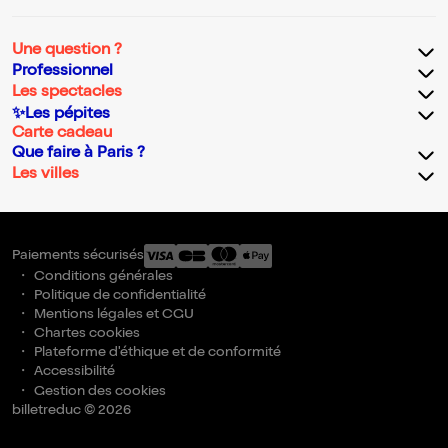
Une question ?
Professionnel
Les spectacles
✨Les pépites
Carte cadeau
Que faire à Paris ?
Les villes
Paiements sécurisés
Conditions générales
Politique de confidentialité
Mentions légales et CGU
Chartes cookies
Plateforme d'éthique et de conformité
Accessibilité
Gestion des cookies
billetreduc © 2026