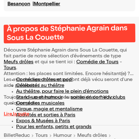
Besançon
Montpellier
À propos de Stéphanie Agrain dans
Sous La Couette
Découvre Stéphanie Agrain dans Sous La Couette, qui
fait partie de notre sélection d’événements de type
Meufs drôles
et qui se tient ici :
Comédie de Tours
-
Tours
.
Attention : les places sont limitées. Encore hésitant(e) ?
Les avis des spectateurs qui l'ont déjà vécu seront d'une
Comédies drôles et pop’
aide précieuse !
Célébrités au théâtre
Au théâtre, pour faire le plein d’émotions
Toujours à la recherche de la sortie idéale ? Voici
Stand-up et humour
ou
soirée en comedy clubs
quelques pistes :
Comédies musicales
Cirque, magie et mentalisme
Lire la suite
Activités et sorties à Paris
Expos & Musées à Paris
Pour les enfants, petits et grands
BilletReduc
Tours
Humour
Meufs drôles