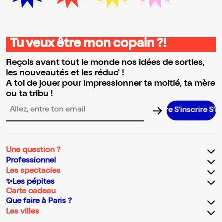
Tu veux être mon copain ?!
Reçois avant tout le monde nos idées de sorties,
les nouveautés et les réduc' !
A toi de jouer pour impressionner ta moitié, ta mère
ou ta tribu !
S’inscrire S’inscrir
Adresse email pour la newsletter
Une question ?
Professionnel
Les spectacles
✨Les pépites
Carte cadeau
Que faire à Paris ?
Les villes