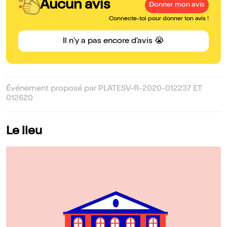
Aucun avis
Donner mon avis
Connecte-toi pour donner ton avis !
Il n'y a pas encore d'avis 😭
Événement proposé par PLATESV-R-2020-012237 ET
012620
Le lieu