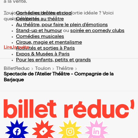
à la vente.
Toujours à la recherche de la sortie idéale ? Voici
Comédies drôles et pop’
quelques pistes :
Célébrités au théâtre
Au théâtre, pour faire le plein d’émotions
Stand-up et humour
ou
soirée en comedy clubs
Comédies musicales
Cirque, magie et mentalisme
Lire la suite
Activités et sorties à Paris
Expos & Musées à Paris
Pour les enfants, petits et grands
BilletReduc
Toulon
Théâtre
Spectacle de l'Atelier Théâtre - Compagnie de la
Barjaque