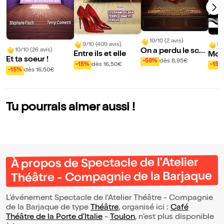
10/10 (2 avis)
9/10 (409 avis)
9/
On a perdu le scé
10/10 (26 avis)
Entre ils et elle
Mon
Et ta soeur !
nario - Improvisat
-59%
dès 8,95€
ré
-15%
dès 16,50€
-15%
ion sous hypnose
-15%
dès 16,50€
Tu pourrais aimer aussi !
À propos de Spectacle de l'Atelier
Théâtre - Compagnie de la Barjaque
L’événement Spectacle de l'Atelier Théâtre - Compagnie
de la Barjaque de type
Théâtre
, organisé ici :
Café
Théâtre de la Porte d'Italie
-
Toulon
, n'est plus disponible