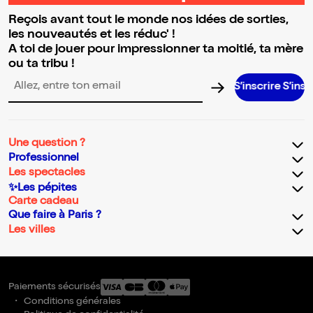
Reçois avant tout le monde nos idées de sorties,
les nouveautés et les réduc' !
A toi de jouer pour impressionner ta moitié, ta mère
ou ta tribu !
S’inscrire S’inscrire S’in
Adresse email pour la newsletter
Une question ?
Professionnel
Les spectacles
✨Les pépites
Carte cadeau
Que faire à Paris ?
Les villes
Paiements sécurisés
Conditions générales