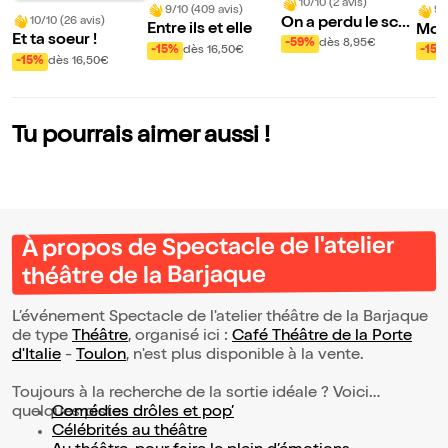
10/10 (2 avis)
9/10 (409 avis)
9/
On a perdu le scé
10/10 (26 avis)
Entre ils et elle
Mon
Et ta soeur !
nario - Improvisat
-59%
dès 8,95€
ré
-15%
dès 16,50€
-15%
ion sous hypnose
-15%
dès 16,50€
Tu pourrais aimer aussi !
À propos de Spectacle de l'atelier
théâtre de la Barjaque
L’événement Spectacle de l'atelier théâtre de la Barjaque
de type
Théâtre
, organisé ici :
Café Théâtre de la Porte
d'Italie
-
Toulon
, n'est plus disponible à la vente.
Toujours à la recherche de la sortie idéale ? Voici
quelques pistes :
Comédies drôles et pop’
Célébrités au théâtre