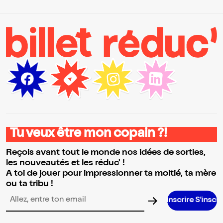
Tu veux être mon copain ?!
Reçois avant tout le monde nos idées de sorties,
les nouveautés et les réduc' !
A toi de jouer pour impressionner ta moitié, ta mère
ou ta tribu !
S’inscrire S’inscrire S’inscrire
Adresse email pour la newsletter