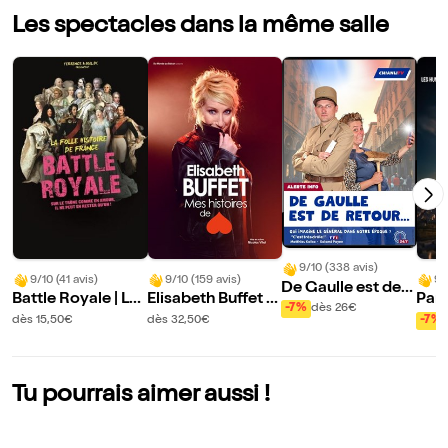
Les spectacles dans la même salle
9/10 (338 avis)
9/10 (41 avis)
9/10 (159 avis)
9/
De Gaulle est de r
Battle Royale | La
Elisabeth Buffet d
Par
etour
-7%
dès 26€
folle histoire de Fr
ans Mes histoires
b
dès 15,50€
dès 32,50€
-7%
ance - Volet 2
de coeur
Tu pourrais aimer aussi !