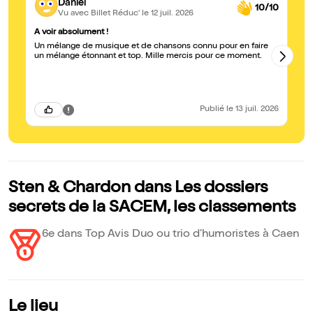
Daniel
10/10
Vu avec Billet Réduc'
le 12 juil. 2026
A voir absolument !
tr
Un mélange de musique et de chansons connu pour en faire
ex
un mélange étonnant et top. Mille mercis pour ce moment.
un
Publié
le 13 juil. 2026
Sten & Chardon dans Les dossiers
secrets de la SACEM, les classements
6e dans Top Avis Duo ou trio d’humoristes à Caen
Le lieu