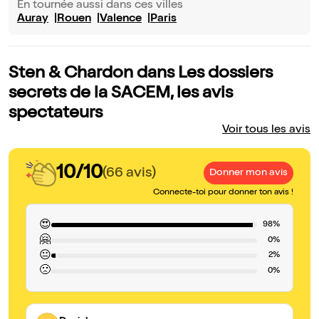
En tournée aussi dans ces villes
Auray
Rouen
Valence
Paris
Sten & Chardon dans Les dossiers
secrets de la SACEM, les avis
spectateurs
Voir tous les avis
10/10
(66 avis)
Donner mon avis
Connecte-toi pour donner ton avis !
😍
98%
🤗
0%
😐
2%
🙁
0%