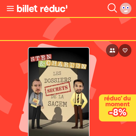
réduc' du
moment
-8%