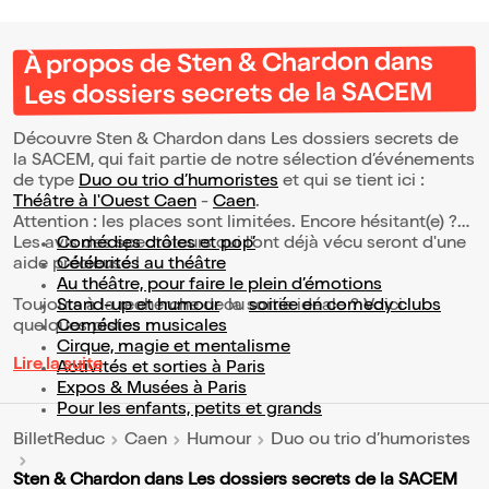
À propos de Sten & Chardon dans
Les dossiers secrets de la SACEM
Découvre Sten & Chardon dans Les dossiers secrets de
la SACEM, qui fait partie de notre sélection d’événements
de type
Duo ou trio d’humoristes
et qui se tient ici :
Théâtre à l'Ouest Caen
-
Caen
.
Attention : les places sont limitées. Encore hésitant(e) ?
Les avis des spectateurs qui l'ont déjà vécu seront d'une
Comédies drôles et pop’
aide précieuse !
Célébrités au théâtre
Au théâtre, pour faire le plein d’émotions
Toujours à la recherche de la sortie idéale ? Voici
Stand-up et humour
ou
soirée en comedy clubs
quelques pistes :
Comédies musicales
Cirque, magie et mentalisme
Lire la suite
Activités et sorties à Paris
Expos & Musées à Paris
Pour les enfants, petits et grands
BilletReduc
Caen
Humour
Duo ou trio d’humoristes
Sten & Chardon dans Les dossiers secrets de la SACEM