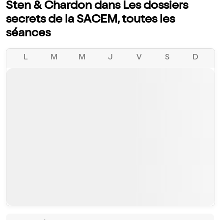
Sten & Chardon dans Les dossiers
secrets de la SACEM, toutes les
séances
L
M
M
J
V
S
D