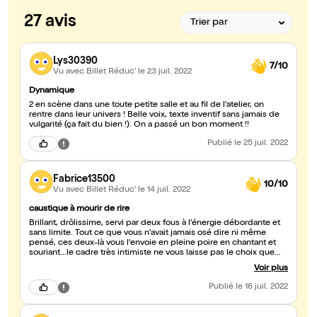
27 avis
Lys30390
7/10
Vu avec Billet Réduc'
le 23 juil. 2022
Dynamique
2 en scène dans une toute petite salle et au fil de l'atelier, on
rentre dans leur univers ! Belle voix, texte inventif sans jamais de
vulgarité (ça fait du bien !). On a passé un bon moment !!
Publié
le 25 juil. 2022
Fabrice13500
10/10
Vu avec Billet Réduc'
le 14 juil. 2022
caustique à mourir de rire
Brillant, drôlissime, servi par deux fous à l'énergie débordante et
sans limite. Tout ce que vous n'avait jamais osé dire ni même
pensé, ces deux-là vous l'envoie en pleine poire en chantant et
souriant...le cadre très intimiste ne vous laisse pas le choix que
d'adhérer à leur mentra jubilatoire. Je recommande à 200%.
Voir plus
Publié
le 16 juil. 2022