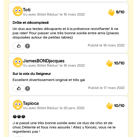
Toti
9/10
Vu avec Billet Réduc'
le 16 mars 2022
Drôle et décomplexé
Un duo aux textes décapants et à la présence revivifiante! A ne
pas rater! Pour passer une très bonne soirée entre amis (places
disposées autour de petites tables)
Publié
le 18 mars 2022
JamesBONDjacques
10/10
Vu avec Billet Réduc'
le 16 mars 2022
Sur la voix du Seigneur
Excellent divertissement original et très gai
Publié
le 17 mars 2022
Tapioca
10/10
Vu avec Billet Réduc'
le 20 janv. 2022
😂😂😂
J ai passé une très bonne soirée avec ce duo de chic et de
choc.Détente et fous rires assurés ! Allez y foncez, vous ne le
regretterez pas !