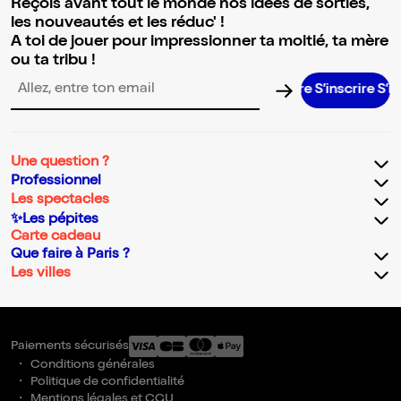
Reçois avant tout le monde nos idées de sorties,
les nouveautés et les réduc' !
A toi de jouer pour impressionner ta moitié, ta mère
ou ta tribu !
S’inscrire S’inscr
Adresse email pour la newsletter
Une question ?
Professionnel
Les spectacles
✨Les pépites
Carte cadeau
Que faire à Paris ?
Les villes
Paiements sécurisés
Conditions générales
Politique de confidentialité
Mentions légales et CGU