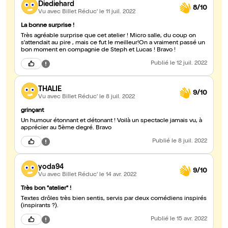
Diediehard
8/10
Vu avec Billet Réduc'
le 11 juil. 2022
La bonne surprise !
Très agréable surprise que cet atelier ! Micro salle, du coup on
s'attendait au pire , mais ce fut le meilleur!On a vraiment passé un
bon moment en compagnie de Steph et Lucas ! Bravo !
Publié
le 12 juil. 2022
THALIE
9/10
Vu avec Billet Réduc'
le 8 juil. 2022
grinçant
Un humour étonnant et détonant ! Voilà un spectacle jamais vu, à
apprécier au 5ème degré. Bravo
Publié
le 8 juil. 2022
yoda94
9/10
Vu avec Billet Réduc'
le 14 avr. 2022
Très bon "atelier" !
Textes drôles très bien sentis, servis par deux comédiens inspirés
(inspirants ?).
Publié
le 15 avr. 2022