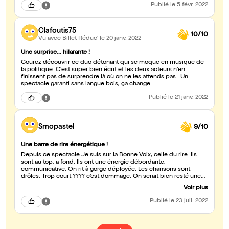
Publié
le 5 févr. 2022
Clafoutis75
10/10
Vu avec Billet Réduc'
le 20 janv. 2022
Une surprise... hilarante !
Courez découvrir ce duo détonant qui se moque en musique de
la politique. C'est super bien écrit et les deux acteurs n'en
finissent pas de surprendre là où on ne les attends pas. Un
spectacle garanti sans langue bois, ça change...
Publié
le 21 janv. 2022
Smopastel
9/10
Une barre de rire énergétique !
Depuis ce spectacle Je suis sur la Bonne Voix, celle du rire. Ils
sont au top, a fond. Ils ont une énergie débordante,
communicative. On rit à gorge déployée. Les chansons sont
drôles. Trop court ???? c’est dommage. On serait bien resté une
heure de plus avec eux.
Voir plus
Publié
le 23 juil. 2022