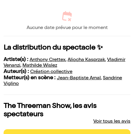
Aucune date prévue pour le moment
La distribution du spectacle ✨
Artiste(s) :
Anthony Crettex
,
Aliocha Kasprzak
,
Vladimir
Venanzi
,
Mathilde Wislez
Auteur(s) :
Création collective
Metteur(s) en scène :
Jean-Baptiste Arnal
,
Sandrine
Viglino
The Threeman Show, les avis
spectateurs
Voir tous les avis