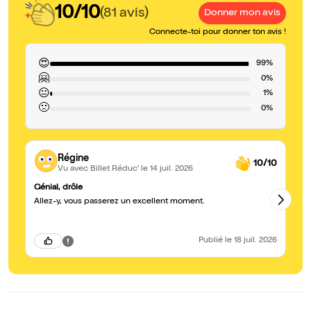
10/10
(81 avis)
Donner mon avis
Connecte-toi pour donner ton avis !
😍
99%
🤗
0%
😐
1%
🙁
0%
Régine
10/10
Vu avec Billet Réduc'
le 14 juil. 2026
Génial, drôle
In
Allez-y, vous passerez un excellent moment.
J’
r
Publié
le 18 juil. 2026