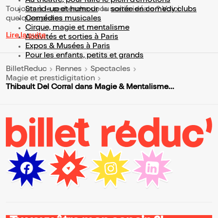
Au théâtre, pour faire le plein d’émotions
Toujours à la recherche de la sortie idéale ? Voici
Stand-up et humour
ou
soirée en comedy clubs
quelques pistes :
Comédies musicales
Cirque, magie et mentalisme
Lire la suite
Activités et sorties à Paris
Expos & Musées à Paris
Pour les enfants, petits et grands
BilletReduc
Rennes
Spectacles
Magie et prestidigitation
Thibault Del Corral dans Magie & Mentalisme...