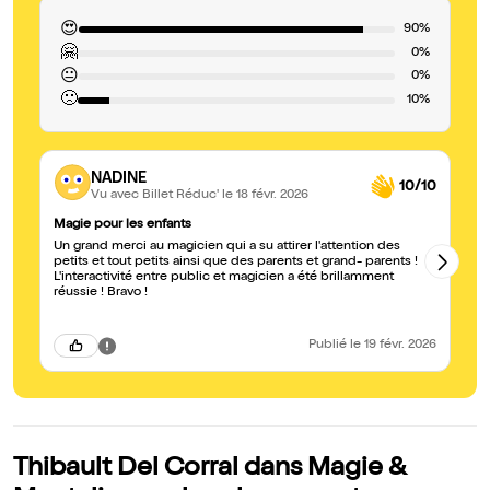
😍
90%
🤗
0%
😐
0%
🙁
10%
NADINE
10/10
Vu avec Billet Réduc'
le 18 févr. 2026
Magie pour les enfants
B
Un grand merci au magicien qui a su attirer l'attention des
Bo
petits et tout petits ainsi que des parents et grand- parents !
to
L'interactivité entre public et magicien a été brillamment
réussie ! Bravo !
Publié
le 19 févr. 2026
Thibault Del Corral dans Magie &