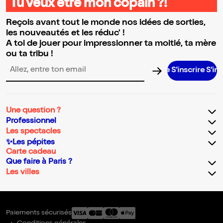
Tu veux être mon copain ?!
Reçois avant tout le monde nos idées de sorties,
les nouveautés et les réduc' !
A toi de jouer pour impressionner ta moitié, ta mère
ou ta tribu !
S’inscrire S’inscrire S’i
Adresse email pour la newsletter
Une question ?
Professionnel
Les spectacles
✨Les pépites
Carte cadeau
Que faire à Paris ?
Les villes
Paiements sécurisés