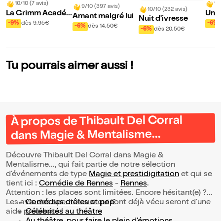
10/10 (7 avis)
10
9/10 (397 avis)
10/10 (232 avis)
La Grimm Acadé
Un a
Amant malgré lui
Nuit d'ivresse
mie
cher
-9%
dès 9,95€
-6%
-6%
dès 14,50€
-6%
dès 20,50€
Tu pourrais aimer aussi !
À propos de Thibault Del Corral
dans Magie & Mentalisme...
Découvre Thibault Del Corral dans Magie &
Mentalisme..., qui fait partie de notre sélection
d’événements de type
Magie et prestidigitation
et qui se
tient ici :
Comédie de Rennes
-
Rennes
.
Attention : les places sont limitées. Encore hésitant(e) ?
Les avis des spectateurs qui l'ont déjà vécu seront d'une
Comédies drôles et pop’
aide précieuse !
Célébrités au théâtre