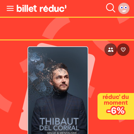
réduc' du
moment
-6%