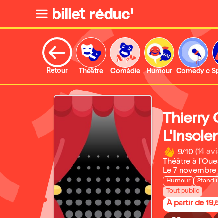
Retour
Théâtre
Comédie
Humour
Comedy clu
S
Thierry 
L'Insole
9/10
(14 avi
Théâtre à l'Oue
Le 7 novembre
Humour
Stand 
Tout public
À partir de 19,