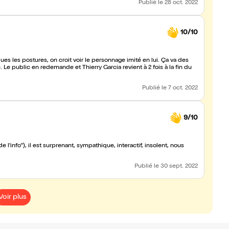
Publié
le 28 oct. 2022
10/10
ques les postures, on croit voir le personnage imité en lui. Ça va des
 Le public en redemande et Thierry Garcia revient à 2 fois à la fin du
Publié
le 7 oct. 2022
9/10
de l'info"), il est surprenant, sympathique, interactif, insolent, nous
Publié
le 30 sept. 2022
Voir plus