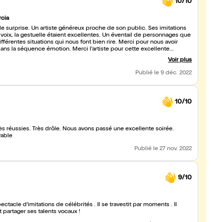
10/10
rcia
le surprise. Un artiste généreux proche de son public. Ses imitations
 voix, la gestuelle étaient excellentes. Un éventail de personnages que
ifférentes situations qui nous font bien rire. Merci pour nous avoir
ans la séquence émotion. Merci l'artiste pour cette excellente
Voir plus
Publié
le 9 déc. 2022
10/10
ès réussies. Très drôle. Nous avons passé une excellente soirée.
yable
Publié
le 27 nov. 2022
9/10
tacle d'imitations de célébrités . Il se travestit par moments . Il
 partager ses talents vocaux !