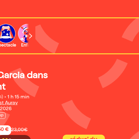
b
pectacle
Enfant
Concert
Garcia dans
nt
s)
•
1 h 15 min
st Auray
 2026
up
50 €
23,00€