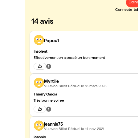
Donn
Connecte-toi 
14 avis
Papou1
Insolent
Effectivement on a passé un bon moment
Myrtille
Vu avec Billet Réduc'
le 18 mars 2023
Thierry Garcia
Très bonne soirée
jeannie75
Vu avec Billet Réduc'
le 14 nov. 2021
jeannie