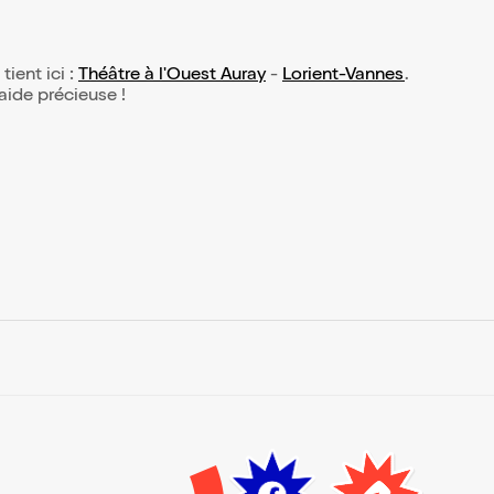
tient ici :
Théâtre à l'Ouest Auray
-
Lorient-Vannes
.
 aide précieuse !