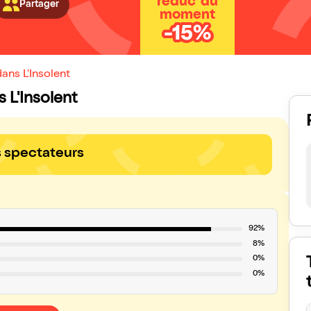
réduc' du
Partager
moment
-15%
ans L'Insolent
s L'Insolent
s spectateurs
92%
8%
0%
0%