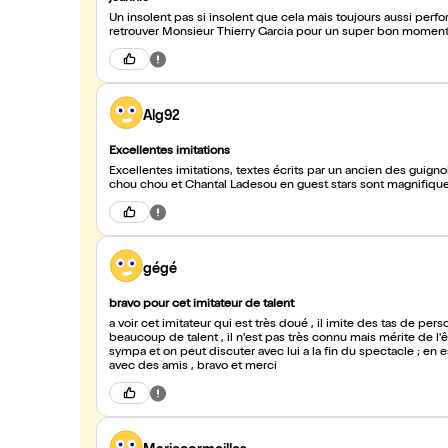
Un insolent pas si insolent que cela mais toujours aussi perfo
retrouver Monsieur Thierry Garcia pour un super bon moment . M
Alg92
Excellentes imitations
Excellentes imitations, textes écrits par un ancien des guign
chou chou et Chantal Ladesou en guest stars sont magnifique
gégé
bravo pour cet imitateur de talent
a voir cet imitateur qui est très doué , il imite des tas de pe
beaucoup de talent , il n'est pas très connu mais mérite de l'
sympa et on peut discuter avec lui a la fin du spectacle ; en 
avec des amis , bravo et merci