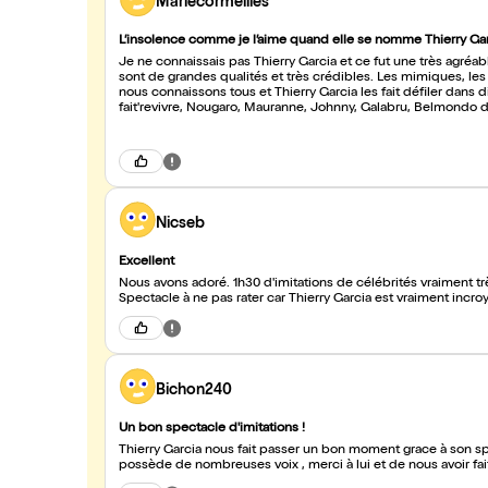
Mariecormeilles
L’insolence comme je l’aime quand elle se nomme Thierry Ga
Je ne connaissais pas Thierry Garcia et ce fut une très agréab
sont de grandes qualités et très crédibles. Les mimiques, les
nous connaissons tous et Thierry Garcia les fait défiler dans d
fait'revivre, Nougaro, Mauranne, Johnny, Galabru, Belmondo d
prestation.
Nicseb
Excellent
Nous avons adoré. 1h30 d'imitations de célébrités vraiment tr
Spectacle à ne pas rater car Thierry Garcia est vraiment incro
Bichon240
Un bon spectacle d'imitations !
Thierry Garcia nous fait passer un bon moment grace à son spec
possède de nombreuses voix , merci à lui et de nous avoir fait