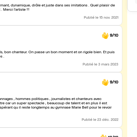
rmant, dynamique, drôle et juste dans ses imitations . Quel plaisir de
erci l'artiste !!!
Publié
le 15 nov. 2021
9/10
ols, bon chanteur. On passe un bon moment et on rigole bien. Et puis
s .
Publié
le 3 mars 2023
9/10
rsonnages , hommes politiques , journalistes et chanteurs avec
être car un super spectacle , beaucoup de talent et en plus il est
espérant qu il reste longtemps au gymnase Marie Bell pour le revoir
Publié
le 23 déc. 2022