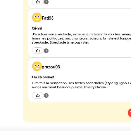
Fati93
Génial
J'ai adoré son spectacle, excellent imitateur, la voix les mimi
hommes politiques, aux chanteurs, acteurs, la liste est longue.
spectacle. Spectacle à ne pas rater.
grazou93
On s'y croirait
Il imite à la perfection, ses textes sont drôles (style "guignols 
avons vraiment beaucoup aimé Thierry Garcia !