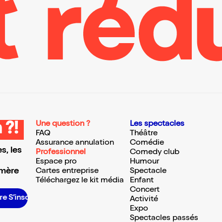
Une question ?
Les spectacles
 ?!
FAQ
Théâtre
Assurance annulation
Comédie
s, les
Professionnel
Comedy club
Espace pro
Humour
 mère
Cartes entreprise
Spectacle
Téléchargez le kit média
Enfant
Concert
scrire S’inscrire S’inscrire S’inscrire S’inscrire S’inscrire S’inscrire S’inscrire S’inscrire S’inscrire S’inscrire
Activité
Expo
Spectacles passés