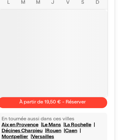
L
M
M
J
V
S
D
À partir de 19,50 € - Réserver
En tournée aussi dans ces villes
Aix en Provence
Le Mans
La Rochelle
Décines Charpieu
Rouen
Caen
Montpellier
Versailles