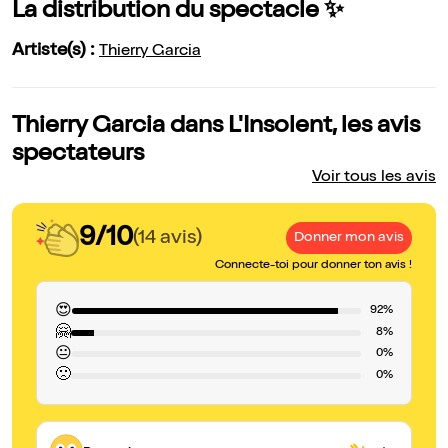
La distribution du spectacle ✨
Artiste(s) :
Thierry Garcia
Thierry Garcia dans L'Insolent, les avis
spectateurs
Voir tous les avis
9/10
(14 avis)
Donner mon avis
Connecte-toi pour donner ton avis !
😍
92%
🤗
8%
😐
0%
🙁
0%