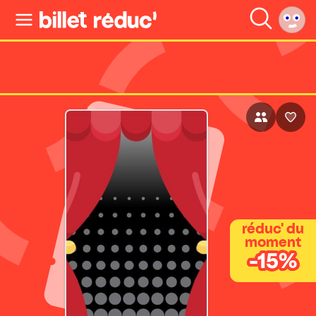
réduc' du
moment
-15%