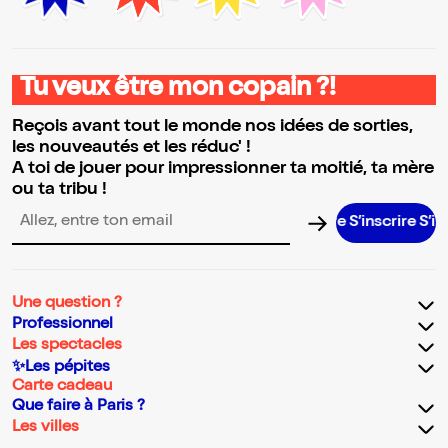
Tu veux être mon copain ?!
Reçois avant tout le monde nos idées de sorties,
les nouveautés et les réduc' !
A toi de jouer pour impressionner ta moitié, ta mère
ou ta tribu !
S’inscrire S’inscrire 
Adresse email pour la newsletter
Une question ?
Professionnel
Les spectacles
✨Les pépites
Carte cadeau
Que faire à Paris ?
Les villes