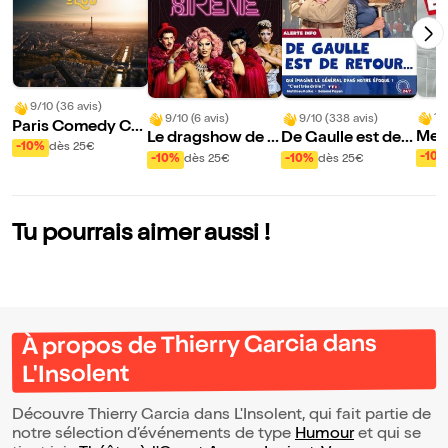
9/10 (36 avis)
10
9/10 (6 avis)
9/10 (338 avis)
Paris Comedy Clu
Mes 
Le dragshow de la
De Gaulle est de r
b
-10%
dès 25€
mou
sirène : La sirène à
etour
-10
-10%
dès 25€
-10%
dès 25€
rde
barbe
Tu pourrais aimer aussi !
À propos de Thierry Garcia dans
L'Insolent
Découvre Thierry Garcia dans L'Insolent, qui fait partie de
notre sélection d’événements de type
Humour
et qui se