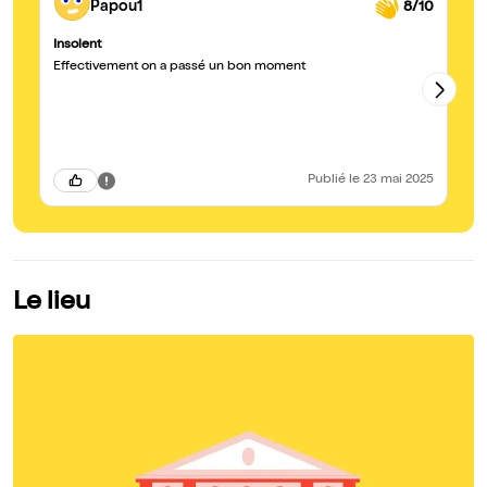
Papou1
8/10
Insolent
Th
Effectivement on a passé un bon moment
Tr
Publié
le 23 mai 2025
Le lieu