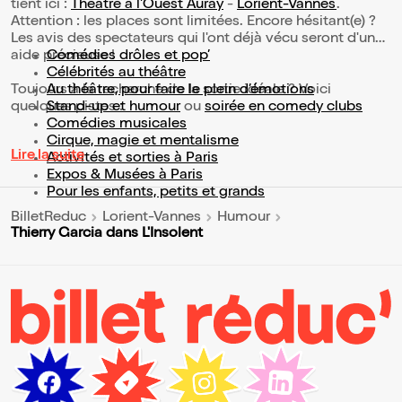
tient ici :
Théâtre à l'Ouest Auray
-
Lorient-Vannes
.
Attention : les places sont limitées. Encore hésitant(e) ?
Les avis des spectateurs qui l'ont déjà vécu seront d'une
aide précieuse !
Comédies drôles et pop’
Célébrités au théâtre
Toujours à la recherche de la sortie idéale ? Voici
Au théâtre, pour faire le plein d’émotions
quelques pistes :
Stand-up et humour
ou
soirée en comedy clubs
Comédies musicales
Cirque, magie et mentalisme
Lire la suite
Activités et sorties à Paris
Expos & Musées à Paris
Pour les enfants, petits et grands
BilletReduc
Lorient-Vannes
Humour
Thierry Garcia dans L'Insolent