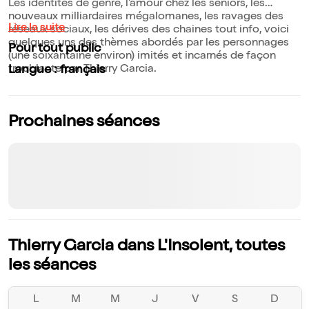
Les identités de genre, l'amour chez les seniors, les
nouveaux milliardaires mégalomanes, les ravages des
Lire la suite
réseaux sociaux, les dérives des chaines tout info, voici
quelques uns des thèmes abordés par les personnages
Pour tout public
(une soixantaine environ) imités et incarnés de façon
troublante par Thierry Garcia.
Langue : français
Prochaines séances
Thierry Garcia dans L'Insolent, toutes
les séances
L
M
M
J
V
S
D