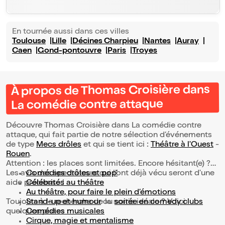
En tournée aussi dans ces villes
Toulouse
Lille
Décines Charpieu
Nantes
Auray
Caen
Gond-pontouvre
Paris
Troyes
À propos de Thomas Croisière dans
La comédie contre attaque
Découvre Thomas Croisière dans La comédie contre
attaque, qui fait partie de notre sélection d’événements
de type
Mecs drôles
et qui se tient ici :
Théâtre à l'Ouest
-
Rouen
.
Attention : les places sont limitées. Encore hésitant(e) ?
Les avis des spectateurs qui l'ont déjà vécu seront d'une
Comédies drôles et pop’
aide précieuse !
Célébrités au théâtre
Au théâtre, pour faire le plein d’émotions
Toujours à la recherche de la sortie idéale ? Voici
Stand-up et humour
ou
soirée en comedy clubs
quelques pistes :
Comédies musicales
Cirque, magie et mentalisme