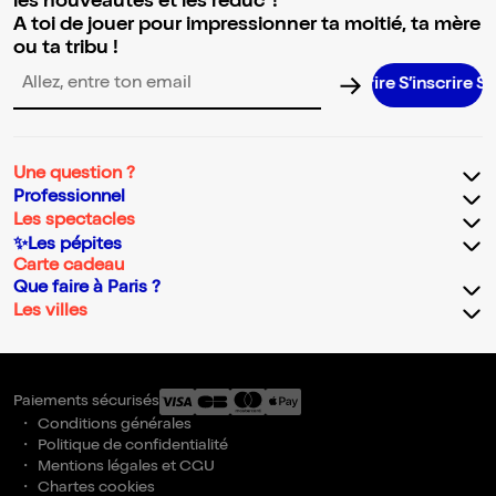
les nouveautés et les réduc' !
A toi de jouer pour impressionner ta moitié, ta mère
ou ta tribu !
S’inscrire S’
Adresse email pour la newsletter
Une question ?
Professionnel
Les spectacles
✨Les pépites
Carte cadeau
Que faire à Paris ?
Les villes
Paiements sécurisés
Conditions générales
Politique de confidentialité
Mentions légales et CGU
Chartes cookies