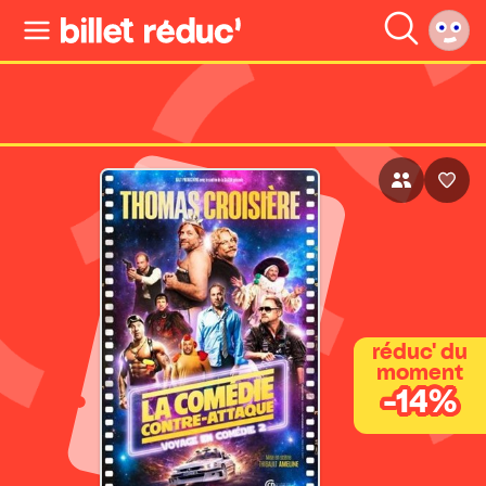
réduc' du
moment
-14%