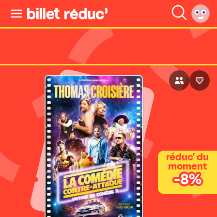
réduc' du
moment
-8%