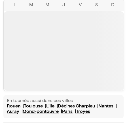
L
M
M
J
V
S
D
En tournée aussi dans ces villes
Rouen
Toulouse
Lille
Décines Charpieu
Nantes
Auray
Gond-pontouvre
Paris
Troyes