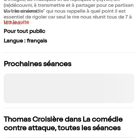
d'images, de musiques et de répliques à (re)voir, à
(re)découvrir, à transmettre et à partager pour ce partisan
du "rire ensemble" qui nous rappelle à quel point il est
Vive le cinéma !
essentiel de rigoler car seul le rire nous réunit tous de 7 à
Lire la suite
107 ans.
Pour tout public
Langue : français
Prochaines séances
Thomas Croisière dans La comédie
contre attaque, toutes les séances