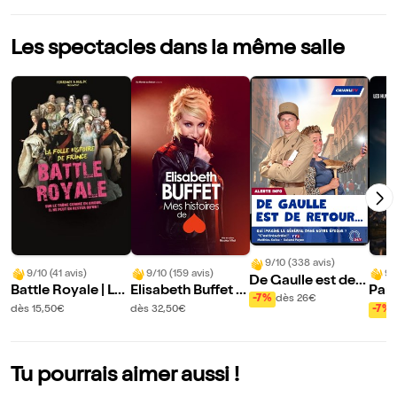
Les spectacles dans la même salle
9/10 (338 avis)
9/10 (41 avis)
9/10 (159 avis)
9/
De Gaulle est de r
Battle Royale | La
Elisabeth Buffet d
Par
etour
-7%
dès 26€
folle histoire de Fr
ans Mes histoires
b
dès 15,50€
dès 32,50€
-7%
ance - Volet 2
de coeur
Tu pourrais aimer aussi !