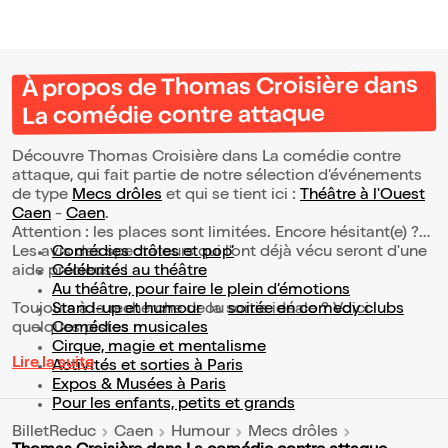
À propos de Thomas Croisière dans
La comédie contre attaque
Découvre Thomas Croisière dans La comédie contre
attaque, qui fait partie de notre sélection d’événements
de type
Mecs drôles
et qui se tient ici :
Théâtre à l'Ouest
Caen
-
Caen
.
Attention : les places sont limitées. Encore hésitant(e) ?
Les avis des spectateurs qui l'ont déjà vécu seront d'une
Comédies drôles et pop’
aide précieuse !
Célébrités au théâtre
Au théâtre, pour faire le plein d’émotions
Toujours à la recherche de la sortie idéale ? Voici
Stand-up et humour
ou
soirée en comedy clubs
quelques pistes :
Comédies musicales
Cirque, magie et mentalisme
Lire la suite
Activités et sorties à Paris
Expos & Musées à Paris
Pour les enfants, petits et grands
BilletReduc
Caen
Humour
Mecs drôles