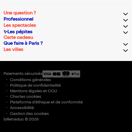
Une question ?
Professionnel
Les spectacles
✨Les pépites
Carte cadeau
Que faire à Paris ?
Les villes
Paiements sécurisés
Conditions générales
Politique de confidentialité
Mentions légales et CGU
Chartes cookies
Plateforme d'éthique et de conformité
Accessibilité
Gestion des cookies
billetreduc © 2026