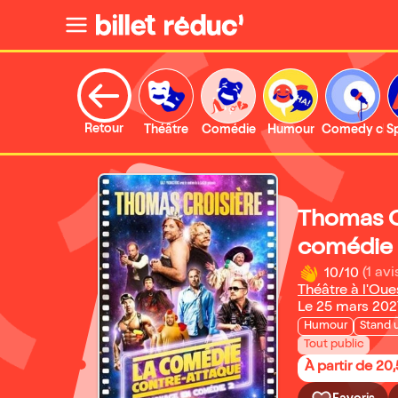
Retour
Théâtre
Comédie
Humour
Comedy clu
S
Thomas C
comédie 
10/10
(1 avi
Théâtre à l'Oue
Le 25 mars 202
Humour
Stand 
Tout public
À partir de 20