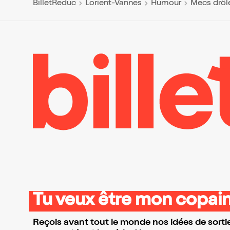
BilletReduc
Lorient-Vannes
Humour
Mecs drôl
Tu veux être mon copain
Reçois avant tout le monde nos idées de sortie