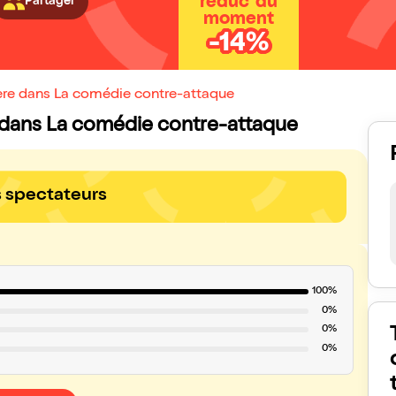
réduc' du
Partager
moment
-14%
ère dans La comédie contre-attaque
re dans La comédie contre-attaque
s spectateurs
100%
0%
0%
0%