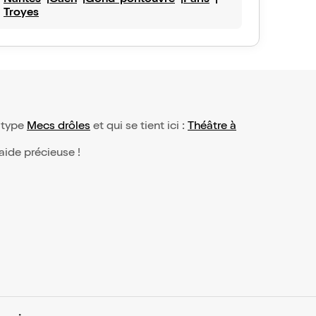
Nantes
Caen
Gond-pontouvre
Paris
Troyes
 type
Mecs drôles
et qui se tient ici :
Théâtre à
 aide précieuse !