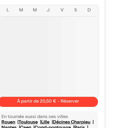
L
M
M
J
V
S
D
À partir de 20,50 € - Réserver
En tournée aussi dans ces villes
Rouen
Toulouse
Lille
Décines Charpieu