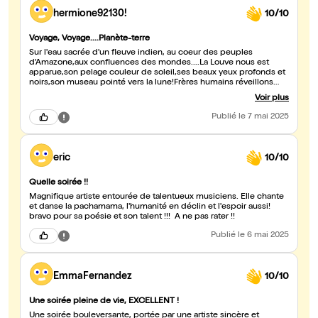
hermione92130!
10/10
Voyage, Voyage....Planète-terre
Sur l'eau sacrée d'un fleuve indien, au coeur des peuples
d'Amazone,aux confluences des mondes....La Louve nous est
apparue,son pelage couleur de soleil,ses beaux yeux profonds et
noirs,son museau pointé vers la lune!Frères humains réveillons
nous,marchons sur les chemins de nos espoirs ...Petit Colibri,mon
Voir plus
ami, puisses tu,pour notre salut, puiser le nectar de la vie
fraternelle et que tes battements d'ailes disséminent et
Publié
le 7 mai 2025
répandent à travers le monde, d'infimes gouttes de
bonté.Entendez vous battre le coeur fier des peuples
d'Andalousie,Frères,cueillez mais avec une délicatesse infinie, la
fleur de Grenade...Bonne mère protégez nous des vents mauvais,
eric
10/10
des Dieux exterminateurs!Ils sont venus, ils sont tous la,venus du
sud , de l'Italie,la botte ou la porte peu importe pour acclamer
celle qu'on attendait du plus profond de la mémoire,dans les
Quelle soirée !!
lointains enfouis des peuples millénaires.A travers "chants"
Magnifique artiste entourée de talentueux musiciens. Elle chante
accompagnée de ses musiciens magiciens,"Elle" nous est
et danse la pachamama, l'humanité en déclin et l'espoir aussi!
apparue.Christina Rosmini nous était jusqu'alors inconnue mais
bravo pour sa poésie et son talent !!! A ne pas rater !!
soudain le miracle s'est fait et nous fûmes unis vers celle que les
eaux des Fleuves ont portée jusque sur les planches de la
Publié
le 6 mai 2025
scène..Nous avons fait une rencontre Artistique que nous ne
pourrons jamais plus oublier,de celle qui rendent les gens
heureux.Une soirée bénie des Dieux avec une Artiste interprète,
auteure à suivre jusqu'au bout de la vie
EmmaFernandez
10/10
Une soirée pleine de vie, EXCELLENT !
Une soirée bouleversante, portée par une artiste sincère et