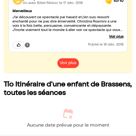
10/10
Vu avec Billet Réduc'
le 17 déc. 2018
Merveilleux
J'ai découvert ce spectacle par hasard et j'en suis ressorti
enchanté pour ne pas dire émerveillé. Christina Rosmini a une
voix à la fois belle, persuasive, convaincante et dépaysante.
J'incite vraiment tout le monde à aller voir ce spectacle qui vous
transportera dans l'univers de Brassens ("gastibelza" "je suis un
Voir plus
voyou" "la chasse aux papillons" et "dans l'eau de la claire
fontaine") à travers une ambiance hispanique qui est la
Publié
le 18 déc. 2018
bienvenue. Je n'ai qu'un mot à dire: admirable !
Voir plus
Tío Itinéraire d'une enfant de Brassens,
toutes les séances
Aucune date prévue pour le moment