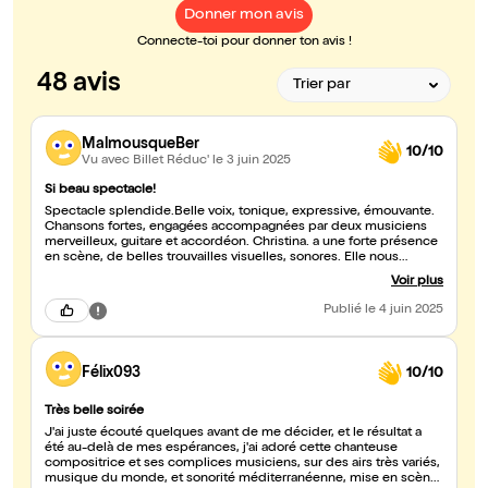
Donner mon avis
Connecte-toi pour donner ton avis !
48 avis
MalmousqueBer
10/10
Vu avec Billet Réduc'
le 3 juin 2025
Si beau spectacle!
Spectacle splendide.Belle voix, tonique, expressive, émouvante.
Chansons fortes, engagées accompagnées par deux musiciens
merveilleux, guitare et accordéon. Christina. a une forte présence
en scène, de belles trouvailles visuelles, sonores. Elle nous
emporte dans le voyage vers les pays si proches et si lointains
Voir plus
Publié
le 4 juin 2025
Félix093
10/10
Très belle soirée
J'ai juste écouté quelques avant de me décider, et le résultat a
été au-delà de mes espérances, j'ai adoré cette chanteuse
compositrice et ses complices musiciens, sur des airs très variés,
musique du monde, et sonorité méditerranéenne, mise en scène