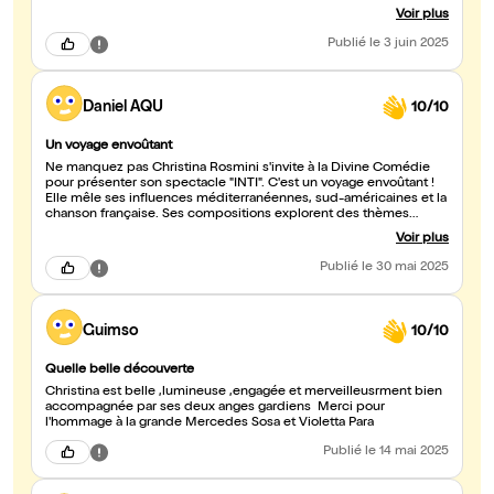
vivante, chaleureuse et surtout incarnée, je ne peux que
Voir plus
recommander :-)
Publié
le 3 juin 2025
Daniel AQU
10/10
Un voyage envoûtant
Ne manquez pas Christina Rosmini s'invite à la Divine Comédie
pour présenter son spectacle "INTI". C'est un voyage envoûtant !
Elle mêle ses influences méditerranéennes, sud-américaines et la
chanson française. Ses compositions explorent des thèmes
humanistes et universels avec une voix chaleureuse et une
Voir plus
énergie contagieuse, offrant un moment intimiste et émouvant.
Lors de ce concert, j'ai apprécié la façon dont elle s'approprie la
Publié
le 30 mai 2025
chanson "Utile" d'Étienne Roda-Gil. Avec cette musicalité sud-
américaine, on oublie l'interprétation de Julien Clerc. Et comment
ne pas savourer la chanson interprétée par Luz Casal dans "Talon
Aiguile" de Pedro Almodóvar ? Bien sûr, on ressent son
Guimso
10/10
engagement politique, mais si la musique est un moyen de
trouver la paix, alors je dis OUI. Si vous avez l'occasion d'écouter
Christina Rosmini, je parie que vous l'écouterez encore et encore !
Quelle belle découverte
Christina est belle ,lumineuse ,engagée et merveilleusrment bien
accompagnée par ses deux anges gardiens Merci pour
l'hommage à la grande Mercedes Sosa et Violetta Para
Publié
le 14 mai 2025