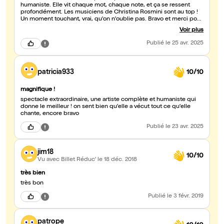
humaniste. Elle vit chaque mot, chaque note, et ça se ressent
profondément. Les musiciens de Christina Rosmini sont au top !
Un moment touchant, vrai, qu'on n'oublie pas. Bravo et merci pour
cette soirée suspendue ! FONCEZ !!!!
Voir plus
Publié
le 25 avr. 2025
patricia933
10/10
magnifique !
spectacle extraordinaire, une artiste complète et humaniste qui
donne le meilleur ! on sent bien qu'elle a vécut tout ce qu'elle
chante, encore bravo
Publié
le 23 avr. 2025
jim18
10/10
Vu avec Billet Réduc'
le 18 déc. 2018
très bien
très bon
Publié
le 3 févr. 2019
patrope