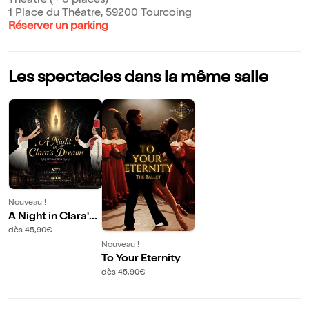
Théâtre (~ 0 places)
1 Place du Théatre, 59200 Tourcoing
Réserver un parking
Les spectacles dans la même salle
Nouveau !
A Night in Clara's
Dreams
dès 45,90€
Nouveau !
To Your Eternity
dès 45,90€