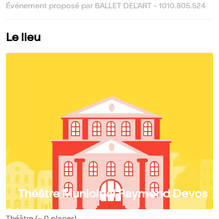
Événement proposé par BALLET DEL'ART - 1010.805.524
Le lieu
Théâtre Municipal Raymond Devos