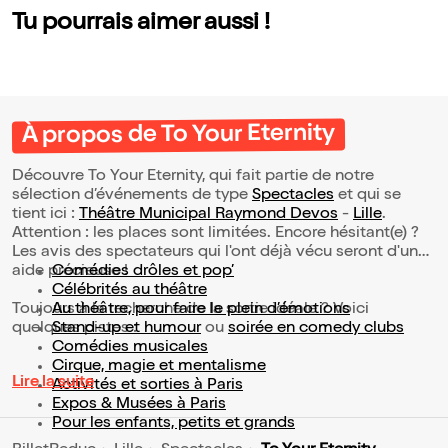
Tu pourrais aimer aussi !
À propos de To Your Eternity
Découvre To Your Eternity, qui fait partie de notre
sélection d’événements de type
Spectacles
et qui se
tient ici :
Théâtre Municipal Raymond Devos
-
Lille
.
Attention : les places sont limitées. Encore hésitant(e) ?
Les avis des spectateurs qui l'ont déjà vécu seront d'une
aide précieuse !
Comédies drôles et pop’
Célébrités au théâtre
Toujours à la recherche de la sortie idéale ? Voici
Au théâtre, pour faire le plein d’émotions
quelques pistes :
Stand-up et humour
ou
soirée en comedy clubs
Comédies musicales
Cirque, magie et mentalisme
Lire la suite
Activités et sorties à Paris
Expos & Musées à Paris
Pour les enfants, petits et grands