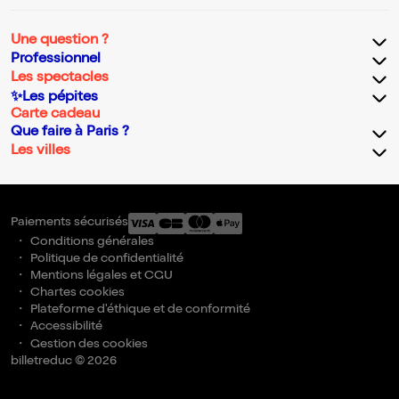
Une question ?
Professionnel
Les spectacles
✨Les pépites
Carte cadeau
Que faire à Paris ?
Les villes
Paiements sécurisés
Conditions générales
Politique de confidentialité
Mentions légales et CGU
Chartes cookies
Plateforme d'éthique et de conformité
Accessibilité
Gestion des cookies
billetreduc © 2026