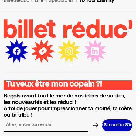
To Your Eternity
BilletReduc
Lille
Spectacles
Tu veux être mon copain ?!
Reçois avant tout le monde nos idées de sorties,
les nouveautés et les réduc' !
A toi de jouer pour impressionner ta moitié, ta mère
ou ta tribu !
S’inscrire S’inscrire S’i
Adresse email pour la newsletter