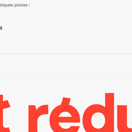
elques pistes :
s