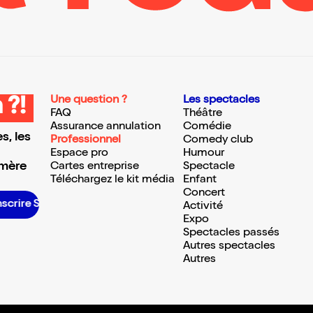
Une question ?
Les spectacles
 ?!
FAQ
Théâtre
Assurance annulation
Comédie
s, les
Professionnel
Comedy club
Espace pro
Humour
 mère
Cartes entreprise
Spectacle
Téléchargez le kit média
Enfant
Concert
inscrire S’inscrire S’inscrire S’inscrire S’inscrire S’inscrire S’inscrire S’inscrire S’inscrire S’inscrire S’inscrire S’inscrire
Activité
Expo
Spectacles passés
Autres spectacles
Autres