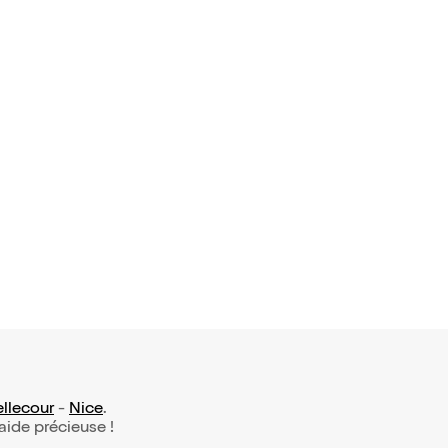
ellecour
-
Nice
.
 aide précieuse !