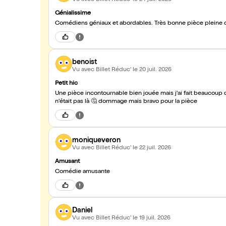
Génialissime
Comédiens géniaux et abordables. Très bonne pièce pleine d’
benoist
Vu avec Billet Réduc'
le 20 juil. 2026
Petit hic
Une pièce incontournable bien jouée mais j'ai fait beaucoup de route pour applaudir une comédienne qui au dernier moment
n'était pas là 🤔 dommage mais bravo pour la pièce
moniqueveron
Vu avec Billet Réduc'
le 22 juil. 2026
Amusant
Comédie amusante
Daniel
Vu avec Billet Réduc'
le 19 juil. 2026