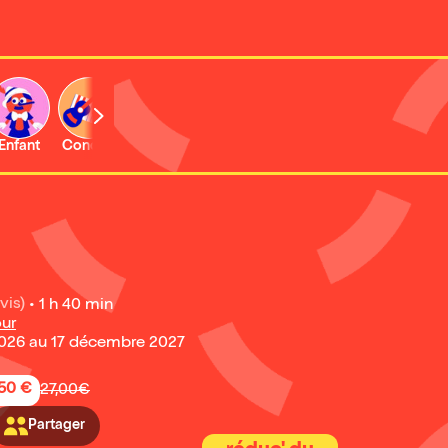
Enfant
Concert
Activité
vis)
•
1 h 40 min
our
026 au 17 décembre 2027
,50 €
27,00€
Partager