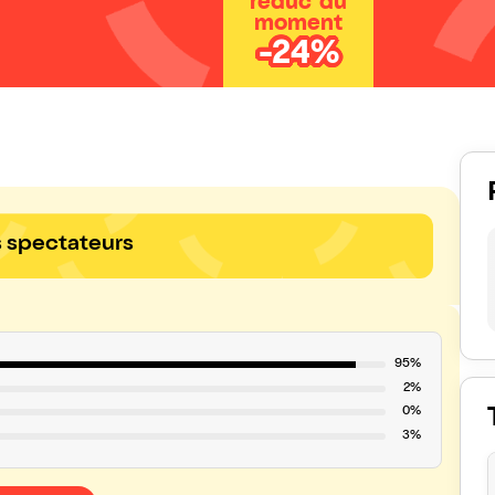
réduc' du
moment
-24%
s spectateurs
95%
2%
0%
3%