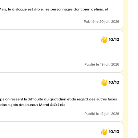
ais, le dialogue est drôle, les personnages dont bien definis, et
Publié
le 20 juil. 2026
10/10
Publié
le 19 juil. 2026
10/10
aux maladies. Bravo aux acteurs car pas facile de faire rire sur des sujets douloureux Merci 👍👍👍👍
Publié
le 15 juil. 2026
10/10