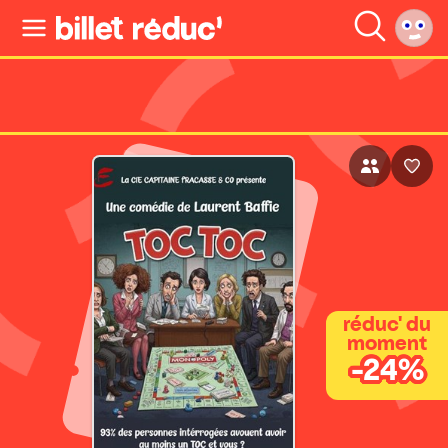
réduc' du
moment
-24%