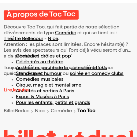
À propos de Toc Toc
Découvre Toc Toc, qui fait partie de notre sélection
d’événements de type
Comédie
et qui se tient ici :
Théâtre Bellecour
-
Nice
.
Attention : les places sont limitées. Encore hésitant(e) ?
Les avis des spectateurs qui l'ont déjà vécu seront d'une
aide précieuse !
Comédies drôles et pop’
Célébrités au théâtre
Toujours à la recherche de la sortie idéale ? Voici
Au théâtre, pour faire le plein d’émotions
quelques pistes :
Stand-up et humour
ou
soirée en comedy clubs
Comédies musicales
Cirque, magie et mentalisme
Lire la suite
Activités et sorties à Paris
Expos & Musées à Paris
Pour les enfants, petits et grands
Toc Toc
BilletReduc
Nice
Comédie