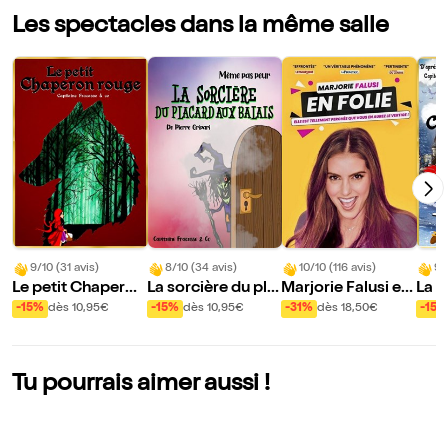
Les spectacles dans la même salle
9/10 (31 avis)
8/10 (34 avis)
10/10 (116 avis)
9/
Le petit Chaperon
La sorcière du pla
Marjorie Falusi en
La v
rouge
card aux balais
folie
re d
-15%
dès 10,95€
-15%
dès 10,95€
-31%
dès 18,50€
-15%
Tu pourrais aimer aussi !