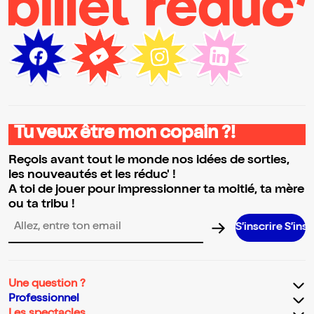
Tu veux être mon copain ?!
Reçois avant tout le monde nos idées de sorties,
les nouveautés et les réduc' !
A toi de jouer pour impressionner ta moitié, ta mère
ou ta tribu !
S’inscrire S’inscrire S’ins
Adresse email pour la newsletter
Une question ?
Professionnel