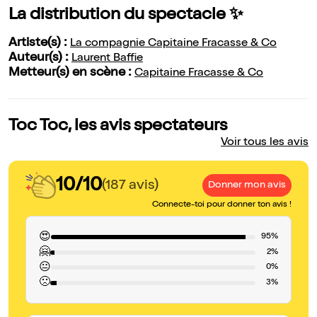
La distribution du spectacle ✨
Artiste(s) :
La compagnie Capitaine Fracasse & Co
Auteur(s) :
Laurent Baffie
Metteur(s) en scène :
Capitaine Fracasse & Co
Toc Toc, les avis spectateurs
Voir tous les avis
10/10
(187 avis)
Donner mon avis
Connecte-toi pour donner ton avis !
😍
95%
🤗
2%
😐
0%
🙁
3%