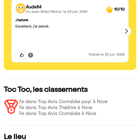
Aude84
10/10
Vu avec Billet Réduc'
le 24 juil. 2026
J'adore
Tr
Excellent, j'ai adoré.
Br
pa
jo
ta
av
sp
Publié
le 25 juil. 2026
Toc Toc, les classements
7e dans Top Avis Comédie pop' à Nice
7e dans Top Avis Théâtre à Nice
7e dans Top Avis Comédie à Nice
Le lieu