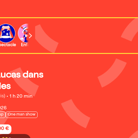
b
pectacle
Enfant
Concert
Activité
Lucas dans
ies
is)
•
1 h 20 min
026
up
One man show
,00 €