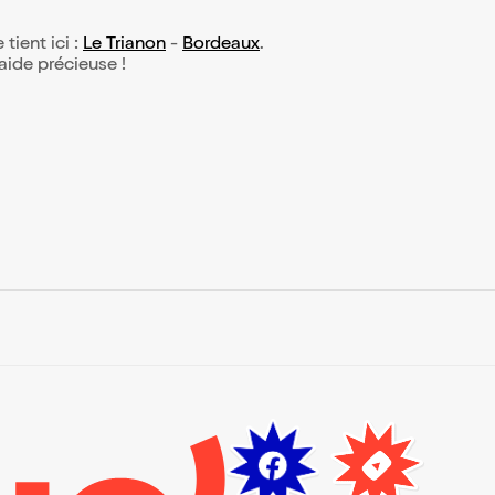
 tient ici :
Le Trianon
-
Bordeaux
.
 aide précieuse !