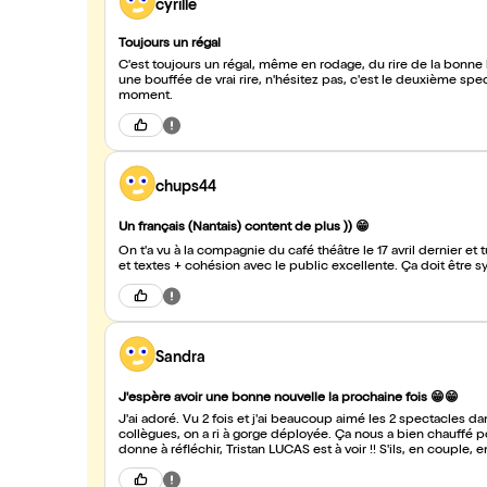
cyrille
Toujours un régal
C'est toujours un régal, même en rodage, du rire de la bonne
une bouffée de vrai rire, n'hésitez pas, c'est le deuxième spec
moment.
chups44
Un français (Nantais) content de plus )) 😁
On t'a vu à la compagnie du café théâtre le 17 avril dernier et t
Sandra
J'espère avoir une bonne nouvelle la prochaine fois 😁😁
J'ai adoré. Vu 2 fois et j'ai beaucoup aimé les 2 spectacles dans
collègues, on a ri à gorge déployée. Ça nous a bien chauffé pour 
donne à réfléchir, Tristan LUCAS est à voir !! S'ils, en couple,