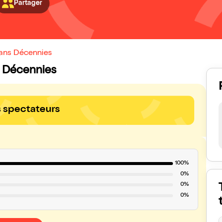
Partager
dans Décennies
ns Décennies
s spectateurs
100%
0%
0%
0%