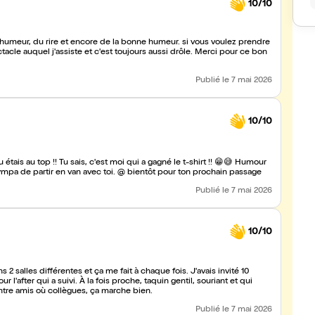
10/10
 humeur, du rire et encore de la bonne humeur. si vous voulez prendre
tacle auquel j'assiste et c'est toujours aussi drôle. Merci pour ce bon
Publié
le 7 mai 2026
10/10
u étais au top !! Tu sais, c'est moi qui a gagné le t-shirt !! 😁😅 Humour
et textes + cohésion avec le public excellente. Ça doit être sympa de partir en van avec toi. @ bientôt pour ton prochain passage
Publié
le 7 mai 2026
10/10
 2 salles différentes et ça me fait à chaque fois. J'avais invité 10
l'after qui a suivi. À la fois proche, taquin gentil, souriant et qui
 entre amis où collègues, ça marche bien.
Publié
le 7 mai 2026