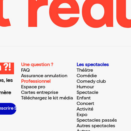
Une question ?
Les spectacles
 ?!
FAQ
Théâtre
Assurance annulation
Comédie
s, les
Professionnel
Comedy club
Espace pro
Humour
 mère
Cartes entreprise
Spectacle
Téléchargez le kit média
Enfant
Concert
inscrire S’inscrire S’inscrire S’inscrire S’inscrire S’inscrire S’inscrire S’inscrire S’inscrire S’inscrire S’inscrire S’inscrire
Activité
Expo
Spectacles passés
Autres spectacles