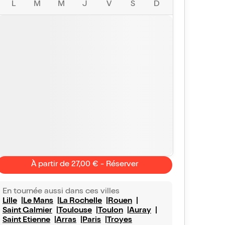
L
M
M
J
V
S
D
À partir de 27,00 € - Réserver
En tournée aussi dans ces villes
Lille
Le Mans
La Rochelle
Rouen
Saint Galmier
Toulouse
Toulon
Auray
Saint Etienne
Arras
Paris
Troyes