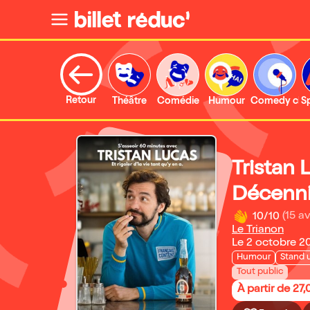
Retour
Théâtre
Comédie
Humour
Comedy clu
S
Tristan 
Décenn
10/10
(15 av
Le Trianon
Le 2 octobre 2
Humour
Stand 
Tout public
À partir de 27