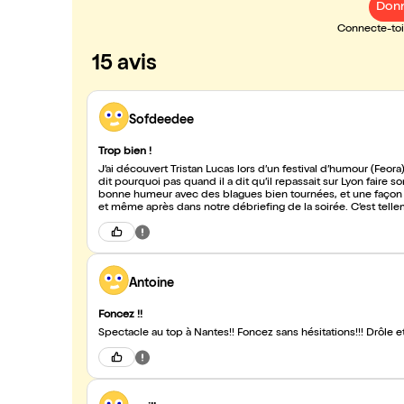
Donn
Connecte-toi 
15 avis
Sofdeedee
Trop bien !
J’ai découvert Tristan Lucas lors d’un festival d’humour (Feora
dit pourquoi pas quand il a dit qu’il repassait sur Lyon faire so
bonne humeur avec des blagues bien tournées, et une façon de
et même après dans notre débriefing de la soirée. C’est tellem
Antoine
Foncez !!
Spectacle au top à Nantes!! Foncez sans hésitations!!! Drôle et