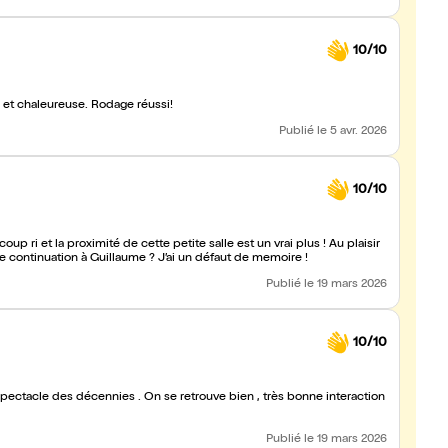
10/10
Un très bon spectacle, très drôle dans une ambiance amicale et chaleureuse. Rodage réussi!
Publié
le 5 avr. 2026
10/10
p ri et la proximité de cette petite salle est un vrai plus ! Au plaisir
nne continuation à Guillaume ? J’ai un défaut de memoire !
Publié
le 19 mars 2026
10/10
ectacle des décennies . On se retrouve bien , très bonne interaction
Publié
le 19 mars 2026