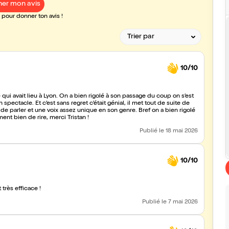
er mon avis
pour donner ton avis !
10/10
) qui avait lieu à Lyon. On a bien rigolé à son passage du coup on s’est
n spectacle. Et c’est sans regret c’était génial, il met tout de suite de
 parler et une voix assez unique en son genre. Bref on a bien rigolé
ent bien de rire, merci Tristan !
Publié
le 18 mai 2026
10/10
 très efficace !
Publié
le 7 mai 2026