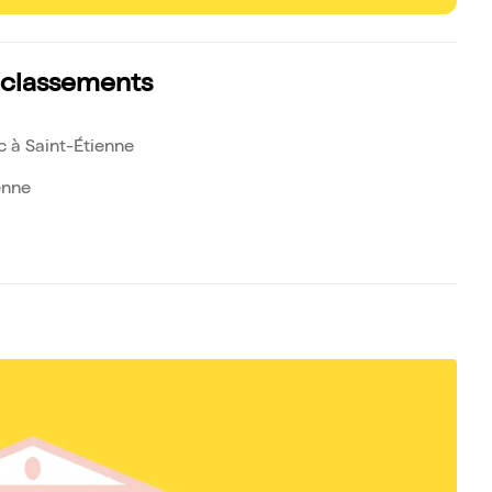
s classements
c à Saint-Étienne
enne