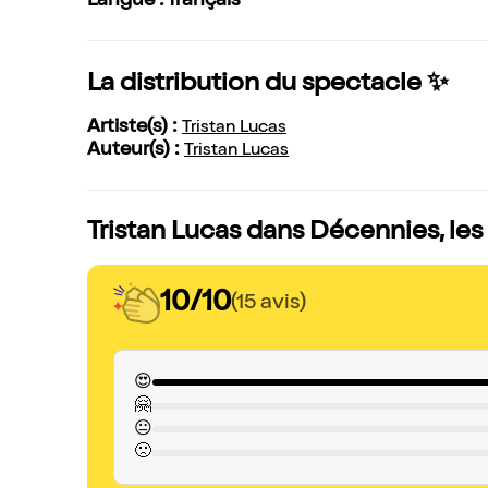
Langue : français
La distribution du spectacle ✨
Artiste(s) :
Tristan Lucas
Auteur(s) :
Tristan Lucas
Tristan Lucas dans Décennies, les
10/10
(15 avis)
😍
🤗
😐
🙁