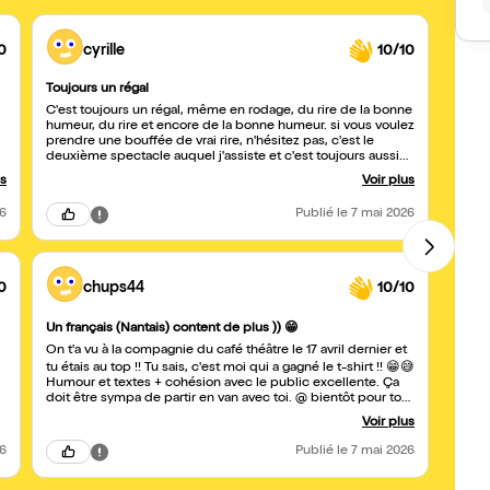
0
cyrille
10/10
Toujours un régal
J'esp
C'est toujours un régal, même en rodage, du rire de la bonne
J'ai a
humeur, du rire et encore de la bonne humeur. si vous voulez
dans 2
prendre une bouffée de vrai rire, n'hésitez pas, c'est le
invité
deuxième spectacle auquel j'assiste et c'est toujours aussi
chauff
s
drôle. Merci pour ce bon moment.
souria
us
Voir plus
S'ils,
26
Publié
le 7 mai 2026
0
chups44
10/10
Belle 
Un français (Nantais) content de plus )) 😁
Un tr
On t'a vu à la compagnie du café théâtre le 17 avril dernier et
tu étais au top !! Tu sais, c'est moi qui a gagné le t-shirt !! 😁😅
Humour et textes + cohésion avec le public excellente. Ça
doit être sympa de partir en van avec toi. @ bientôt pour ton
prochain passage
Voir plus
26
Publié
le 7 mai 2026