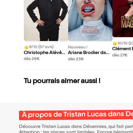
10/10 (2
9/10 (57 avis)
Nouveau !
Clément 
Christophe Alévêqu
Ariane Brodier dans
s Magicie
dès 27€
e dans Revue de pre
Bonne !
dès 26€
dès 23€
un métier
sse
Tu pourrais aimer aussi !
À propos de Tristan Lucas dans 
Découvre Tristan Lucas dans Décennies, qui fait pa
Attention : les places sont limitées. Encore hésitant