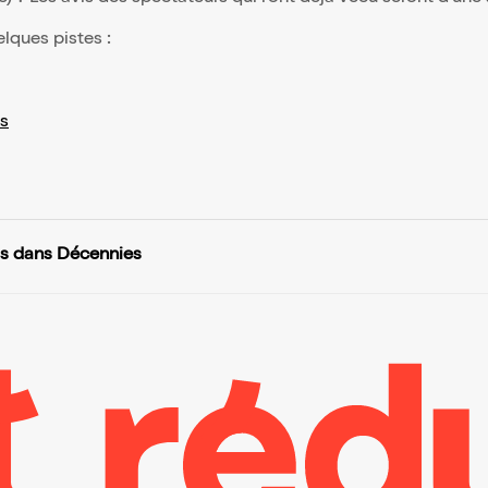
elques pistes :
s
as dans Décennies