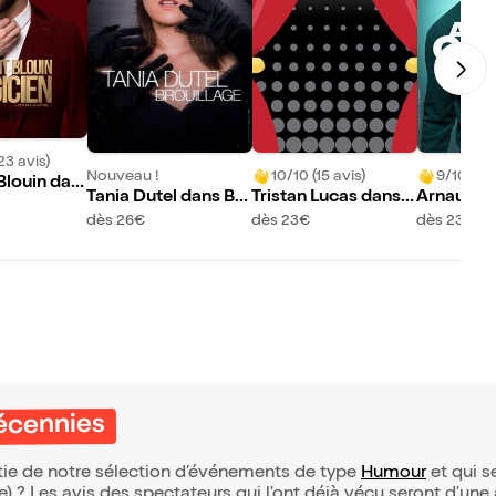
23 avis)
Nouveau !
10/10 (15 avis)
9/10 (78 
Blouin dan
Tania Dutel dans Br
Tristan Lucas dans
Arnaud C
n c'est pas
ouillage
Décennies
s Le synd
dès 26€
dès 23€
dès 23€
page bla
Décennies
rtie de notre sélection d’événements de type
Humour
et qui se
(e) ? Les avis des spectateurs qui l'ont déjà vécu seront d'une