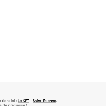
avis)
osson dan
rome de la
nche
 tient ici :
Le KFT
-
Saint-Étienne
.
 aide précieuse !