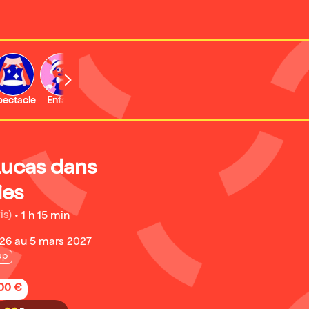
b
pectacle
Enfant
Concert
Activité
Lucas dans
ies
is)
•
1 h 15 min
26 au 5 mars 2027
up
,00 €