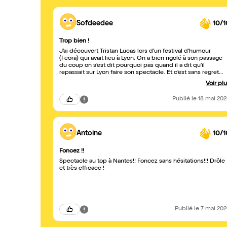
Sofdeedee
10/1
Trop bien !
J’ai découvert Tristan Lucas lors d’un festival d’humour
(Feora) qui avait lieu à Lyon. On a bien rigolé à son passage
du coup on s’est dit pourquoi pas quand il a dit qu’il
repassait sur Lyon faire son spectacle. Et c’est sans regret
c’était génial, il met tout de suite de bonne humeur avec de
Voir pl
blagues bien tournées, et une façon de parler et une voix
assez unique en son genre. Bref on a bien rigolé et même
Publié
le 18 mai 20
après dans notre débriefing de la soirée. C’est tellement
bien de rire, merci Tristan !
Antoine
10/1
Foncez !!
Spectacle au top à Nantes!! Foncez sans hésitations!!! Drôle
et très efficace !
Publié
le 7 mai 20