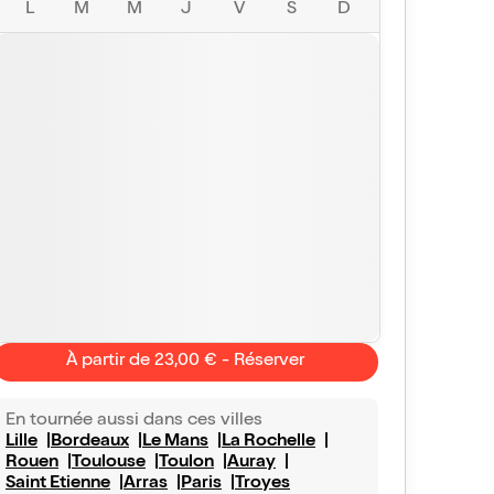
L
M
M
J
V
S
D
À partir de 23,00 € - Réserver
En tournée aussi dans ces villes
Lille
Bordeaux
Le Mans
La Rochelle
Rouen
Toulouse
Toulon
Auray
Saint Etienne
Arras
Paris
Troyes