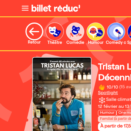
Retour
Théâtre
Comédie
Humour
Comedy clu
S
Tristan 
Décenn
10/10
(15 av
Spotlight
Salle climat
12 février au 13
Humour
One m
Familial (à partir d
À partir de 17,