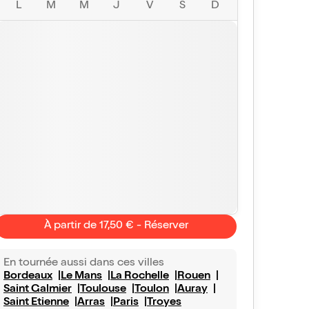
L
M
M
J
V
S
D
À partir de 17,50 € - Réserver
En tournée aussi dans ces villes
Bordeaux
Le Mans
La Rochelle
Rouen
Saint Galmier
Toulouse
Toulon
Auray
Saint Etienne
Arras
Paris
Troyes
Sandra
10/10
LoLou