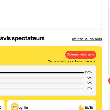
 avis spectateurs
Voir tous les avis
Donner mon avis
Connecte-toi pour donner ton avis !
100%
0%
0%
0%
0
cyrille
10/10