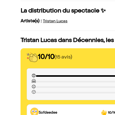
La distribution du spectacle ✨
Artiste(s) :
Tristan Lucas
Tristan Lucas dans Décennies, les
10/10
(15 avis)
😍
🤗
😐
🙁
Sofdeedee
10/1