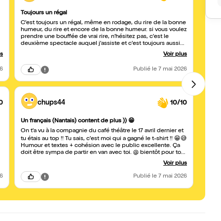
Toujours un régal
J'esp
C'est toujours un régal, même en rodage, du rire de la bonne
J'ai a
humeur, du rire et encore de la bonne humeur. si vous voulez
dans 2
prendre une bouffée de vrai rire, n'hésitez pas, c'est le
invité
deuxième spectacle auquel j'assiste et c'est toujours aussi
chauff
s
drôle. Merci pour ce bon moment.
souria
us
Voir plus
S'ils,
26
Publié
le 7 mai 2026
0
chups44
10/10
Belle 
Un français (Nantais) content de plus )) 😁
Un tr
On t'a vu à la compagnie du café théâtre le 17 avril dernier et
tu étais au top !! Tu sais, c'est moi qui a gagné le t-shirt !! 😁😅
Humour et textes + cohésion avec le public excellente. Ça
doit être sympa de partir en van avec toi. @ bientôt pour ton
prochain passage
Voir plus
26
Publié
le 7 mai 2026