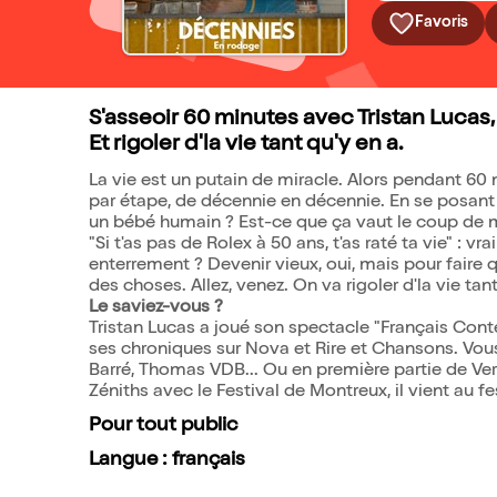
Favoris
S'asseoir 60 minutes avec Tristan Lucas,
Et rigoler d'la vie tant qu'y en a.
La vie est un putain de miracle. Alors pendant 60 
par étape, de décennie en décennie. En se posant 
un bébé humain ? Est-ce que ça vaut le coup de mul
"Si t'as pas de Rolex à 50 ans, t'as raté ta vie" : 
enterrement ? Devenir vieux, oui, mais pour faire q
des choses. Allez, venez. On va rigoler d'la vie tant
Le saviez-vous ?
Tristan Lucas a joué son spectacle "Français Cont
ses chroniques sur Nova et Rire et Chansons. Vou
Barré, Thomas VDB... Ou en première partie de Ve
Zéniths avec le Festival de Montreux, il vient au 
Pour tout public
Langue : français