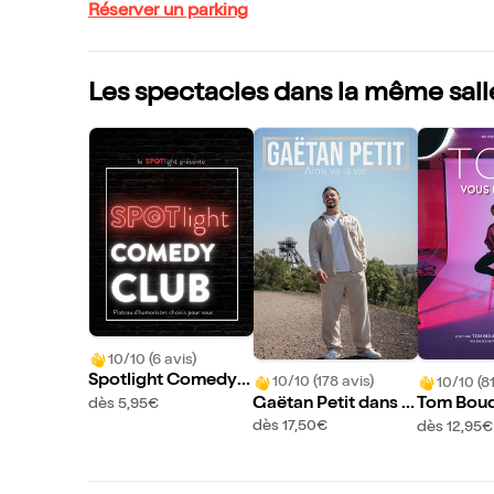
Réserver un parking
Les spectacles dans la même sall
10/10 (6 avis)
Spotlight Comedy
10/10 (178 avis)
10/10 (8
Club
Gaëtan Petit dans A
Tom Boud
dès 5,95€
insi va la vie
ous dit q
dès 17,50€
dès 12,95€