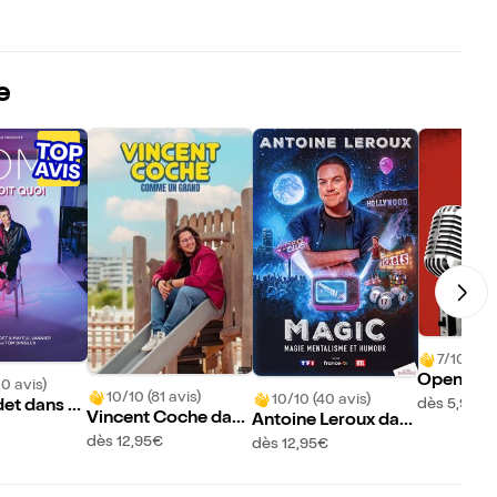
e
7/10 (3 a
Open Spo
10 avis)
10/10 (81 avis)
10/10 (40 avis)
dès 5,95€
et dans V
Vincent Coche dans
Antoine Leroux dan
uoi
Comme un grand
s Magic
dès 12,95€
dès 12,95€