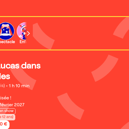
b
pectacle
Enfant
Concert
Activité
Lucas dans
ies
is)
•
1 h 10 min
isée !
 février 2027
an show
e 12 ans)
50 €