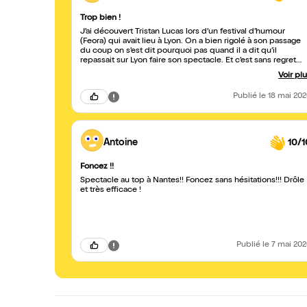
Trop bien !
J’ai découvert Tristan Lucas lors d’un festival d’humour
(Feora) qui avait lieu à Lyon. On a bien rigolé à son passage
du coup on s’est dit pourquoi pas quand il a dit qu’il
repassait sur Lyon faire son spectacle. Et c’est sans regret
c’était génial, il met tout de suite de bonne humeur avec de
Voir pl
blagues bien tournées, et une façon de parler et une voix
assez unique en son genre. Bref on a bien rigolé et même
Publié
le 18 mai 20
après dans notre débriefing de la soirée. C’est tellement
bien de rire, merci Tristan !
Antoine
10/1
Foncez !!
Spectacle au top à Nantes!! Foncez sans hésitations!!! Drôle
et très efficace !
Publié
le 7 mai 20