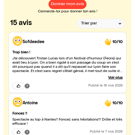
Donner mon avis
Connecte-toi pour donner ton avis !
15 avis
Sofdeedee
10/10
Trop bien !
J’ai découvert Tristan Lucas lors d’un festival d’humour (Feora) qui
avait lieu à Lyon. On a bien rigolé à son passage du coup on s’est
dit pourquoi pas quand il a dit qu’il repassait sur Lyon faire son
spectacle. Et c’est sans regret c’était génial, il met tout de suite de
bonne humeur avec des blagues bien tournées, et une façon de
Voir plus
parler et une voix assez unique en son genre. Bref on a bien rigolé
et même après dans notre débriefing de la soirée. C’est tellement
Publié
le 18 mai 2026
bien de rire, merci Tristan !
Antoine
10/10
Foncez !!
Spectacle au top à Nantes!! Foncez sans hésitations!!! Drôle et très
efficace !
Publié
le 7 mai 2026