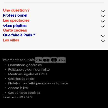
Une question ?
Professionnel
Les spectacles
✨Les pépites
Carte cadeau
Que faire à Paris ?
Les villes
Paiements sécurisés
Conditions générales
Politique de confidentialité
Mentions légales et CGU
Chartes cookies
Plateforme d'éthique et de conformité
Accessibilité
Gestion des cookies
billetreduc © 2026