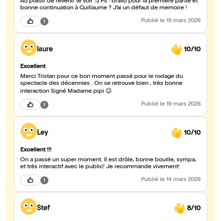
Au plaisir de revenir te voir :-) Ps : bravo pour la première partie et
bonne continuation à Guillaume ? J’ai un défaut de memoire !
Publié
le 19 mars 2026
laure
10/10
Excellent
Merci Tristan pour ce bon moment passé pour le rodage du
spectacle des décennies . On se retrouve bien , très bonne
interaction Signé Madame pipi 😉
Publié
le 19 mars 2026
Ley
10/10
Excellent !!!
On a passé un super moment. Il est drôle, bonne bouille, sympa,
et très interactif avec le public! Je recommande vivement!
Publié
le 14 mars 2026
Stef
8/10