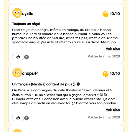
cyrille
10/10
Toujours un régal
C'est toujours un régal, même en rodage, du rire de la bonne
humeur, du rire et encore de la bonne humeur. si vous voulez
prendre une bouffée de vrai rire, n'hésitez pas, c'est le deuxième
spectacle auquel j'assiste et c'est toujours aussi drôle. Merci pour
ce bon moment.
Voir plus
Publié
le 7 mai 2026
chups44
10/10
Un français (Nantais) content de plus )) 😁
On t'a vu à la compagnie du café théâtre le 17 avril dernier et tu
étais au top !! Tu sais, c'est moi qui a gagné le t-shirt !! 😁😅
Humour et textes + cohésion avec le public excellente. Ça doit
être sympa de partir en van avec toi. @ bientôt pour ton prochain
passage
Voir plus
Publié
le 7 mai 2026