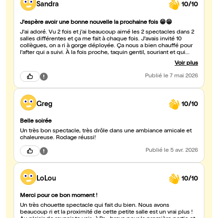
Sandra
10/10
J'espère avoir une bonne nouvelle la prochaine fois 😁😁
J'ai adoré. Vu 2 fois et j'ai beaucoup aimé les 2 spectacles dans 2
salles différentes et ça me fait à chaque fois. J'avais invité 10
collègues, on a ri à gorge déployée. Ça nous a bien chauffé pour
l'after qui a suivi. À la fois proche, taquin gentil, souriant et qui
donne à réfléchir, Tristan LUCAS est à voir !! S'ils, en couple, entre
Voir plus
amis où collègues, ça marche bien.
Publié
le 7 mai 2026
Greg
10/10
Belle soirée
Un très bon spectacle, très drôle dans une ambiance amicale et
chaleureuse. Rodage réussi!
Publié
le 5 avr. 2026
LoLou
10/10
Merci pour ce bon moment !
Un très chouette spectacle qui fait du bien. Nous avons
beaucoup ri et la proximité de cette petite salle est un vrai plus !