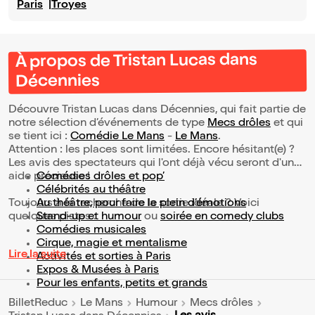
Paris
Troyes
À propos de Tristan Lucas dans
Décennies
Découvre Tristan Lucas dans Décennies, qui fait partie de
notre sélection d’événements de type
Mecs drôles
et qui
se tient ici :
Comédie Le Mans
-
Le Mans
.
Attention : les places sont limitées. Encore hésitant(e) ?
Les avis des spectateurs qui l'ont déjà vécu seront d'une
aide précieuse !
Comédies drôles et pop’
Célébrités au théâtre
Toujours à la recherche de la sortie idéale ? Voici
Au théâtre, pour faire le plein d’émotions
quelques pistes :
Stand-up et humour
ou
soirée en comedy clubs
Comédies musicales
Cirque, magie et mentalisme
Lire la suite
Activités et sorties à Paris
Expos & Musées à Paris
Pour les enfants, petits et grands
BilletReduc
Le Mans
Humour
Mecs drôles