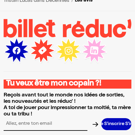
Les avis
Tristan Lucas dans Décennies
Tu veux être mon copain ?!
Reçois avant tout le monde nos idées de sorties,
les nouveautés et les réduc' !
A toi de jouer pour impressionner ta moitié, ta mère
ou ta tribu !
S’inscrire S’inscrire S
Adresse email pour la newsletter