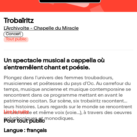
Trobaïritz
L'Archivolte - Chapelle du Miracle
Concert
Tout public
Un spectacle musical a cappella où
s'entremêlent chant et poésie.
Plongez dans l'univers des femmes troubadours,
musiciennes et poétesses du pays d'Oc. Au carrefour du
temps, musique ancienne et musique contemporaine se
rencontrent dans ce programme mettant en avant le
patrimoine occitan. Sur scène, six trobaïritz racontent
leurs histoires. Leurs regards sur le monde se rencontrent
Lire la suite
en une seule et même voix (voie...), à travers des oeuvres
polyphoniques et monodiques.
Pour tout public
Langue : français