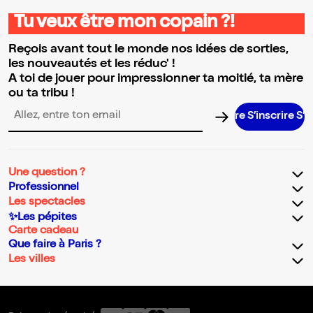
Tu veux être mon copain ?!
Reçois avant tout le monde nos idées de sorties,
les nouveautés et les réduc' !
A toi de jouer pour impressionner ta moitié, ta mère
ou ta tribu !
S’inscrire S’ins
Adresse email pour la newsletter
Une question ?
Professionnel
Les spectacles
✨Les pépites
Carte cadeau
Que faire à Paris ?
Les villes