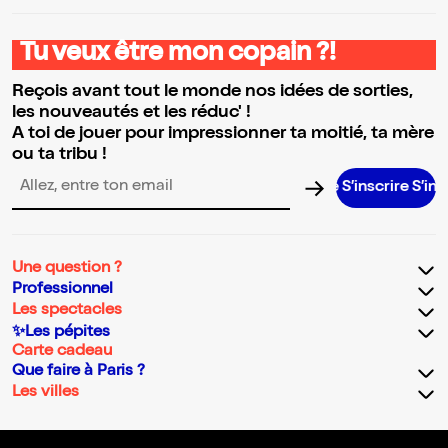
Tu veux être mon copain ?!
Reçois avant tout le monde nos idées de sorties,
les nouveautés et les réduc' !
A toi de jouer pour impressionner ta moitié, ta mère
ou ta tribu !
S’inscrire S’inscrire S’
Adresse email pour la newsletter
Une question ?
Professionnel
Les spectacles
✨Les pépites
Carte cadeau
Que faire à Paris ?
Les villes