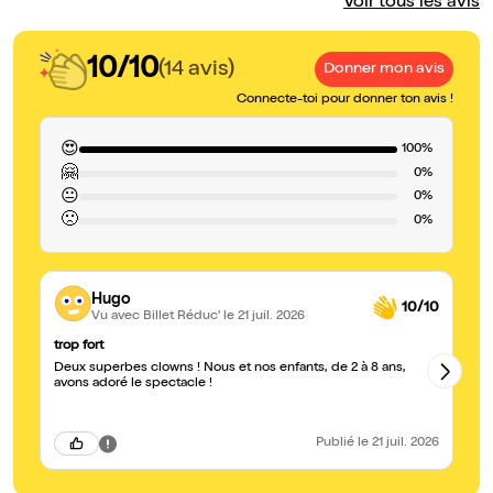
Voir tous les avis
10/10
(14 avis)
Donner mon avis
Connecte-toi pour donner ton avis !
😍
100%
🤗
0%
😐
0%
🙁
0%
Hugo
10/10
Vu avec Billet Réduc'
le 21 juil. 2026
trop fort
Tr
Deux superbes clowns ! Nous et nos enfants, de 2 à 8 ans,
Vr
avons adoré le spectacle !
bi
ch
Publié
le 21 juil. 2026