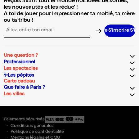
Reçois avant tout le monde nos idées de sorties,
les nouveautés et les réduc' !
A toi de jouer pour impressionner ta moitié, ta mère
ou ta tribu !
S’inscrire S’inscrir
Adresse email pour la newsletter
Une question ?
Professionnel
Les spectacles
✨Les pépites
Carte cadeau
Que faire à Paris ?
Les villes
Paiements sécurisés
Conditions générales
Politique de confidentialité
Mentions légales et CGU