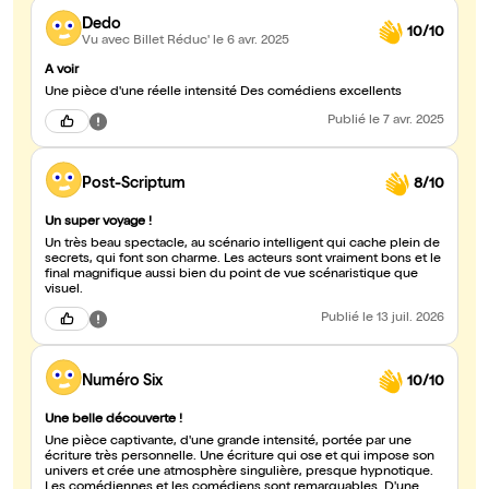
Dedo
10/10
Vu avec Billet Réduc'
le 6 avr. 2025
A voir
Une pièce d'une réelle intensité Des comédiens excellents
Publié
le 7 avr. 2025
Post-Scriptum
8/10
Un super voyage !
Un très beau spectacle, au scénario intelligent qui cache plein de
secrets, qui font son charme. Les acteurs sont vraiment bons et le
final magnifique aussi bien du point de vue scénaristique que
visuel.
Publié
le 13 juil. 2026
Numéro Six
10/10
Une belle découverte !
Une pièce captivante, d'une grande intensité, portée par une
écriture très personnelle. Une écriture qui ose et qui impose son
univers et crée une atmosphère singulière, presque hypnotique.
Les comédiennes et les comédiens sont remarquables. D'une