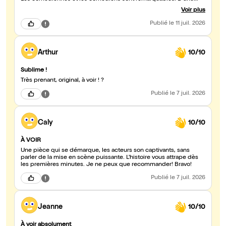
grande sincérité, généreux dans leur jeu, ils donnent corps à cette
Voir plus
histoire avec une grande justesse. On sort de la salle avec le
sentiment d'avoir découvert une œuvre qui ne ressemble à
Publié
le 11 juil. 2026
aucune autre. Bravo et merci à toute la compagnie pour ce
moment de théâtre. Et merci à Lucile Seguin, l’autrice, dont je
suivrai désormais le travail avec beaucoup d'attention.
Arthur
10/10
Sublime !
Très prenant, original, à voir ! ?
Publié
le 7 juil. 2026
Caly
10/10
À VOIR
Une pièce qui se démarque, les acteurs son captivants, sans
parler de la mise en scène puissante. L'histoire vous attrape dès
les premières minutes. Je ne peux que recommander! Bravo!
Publié
le 7 juil. 2026
Jeanne
10/10
À voir absolument