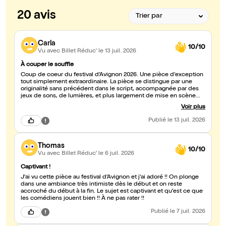
20 avis
Carla
10/10
Vu avec Billet Réduc'
le 13 juil. 2026
À couper le souffle
Coup de coeur du festival d'Avignon 2026. Une pièce d'exception
tout simplement extraordinaire. La pièce se distingue par une
originalité sans précédent dans le script, accompagnée par des
jeux de sons, de lumières, et plus largement de mise en scène
splendides. Mention spéciale pour Marc Delétoille dans le rôle
Voir plus
d'Edgar : magnifique. Foncez !!
Publié
le 13 juil. 2026
Thomas
10/10
Vu avec Billet Réduc'
le 6 juil. 2026
Captivant !
J'ai vu cette pièce au festival d'Avignon et j'ai adoré !! On plonge
dans une ambiance très intimiste dès le début et on reste
accroché du début à la fin. Le sujet est captivant et qu'est ce que
les comédiens jouent bien !! À ne pas rater !!
Publié
le 7 juil. 2026