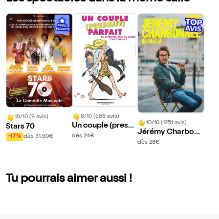
8/10 (586 avis)
10/10 (9 avis)
10/10 (1251 avis)
Un couple (presqu
Stars 70
Jérémy Charbonn
e) parfait
dès 24€
-17%
dès 31,50€
el dans Seul tout
dès 28€
Tu pourrais aimer aussi !