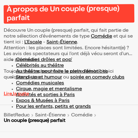
À propos de Un couple (presque)
parfait
Découvre Un couple (presque) parfait, qui fait partie de
notre sélection d’événements de type
Comédie
et qui se
tient ici :
L'Escale
-
Saint-Étienne
.
Attention : les places sont limitées. Encore hésitant(e) ?
Les avis des spectateurs qui l'ont déjà vécu seront d'une
aide précieuse !
Comédies drôles et pop’
Célébrités au théâtre
Toujours à la recherche de la sortie idéale ? Voici
Au théâtre, pour faire le plein d’émotions
quelques pistes :
Stand-up et humour
ou
soirée en comedy clubs
Comédies musicales
Cirque, magie et mentalisme
Lire la suite
Activités et sorties à Paris
Expos & Musées à Paris
Pour les enfants, petits et grands
BilletReduc
Saint-Étienne
Comédie
Un couple (presque) parfait