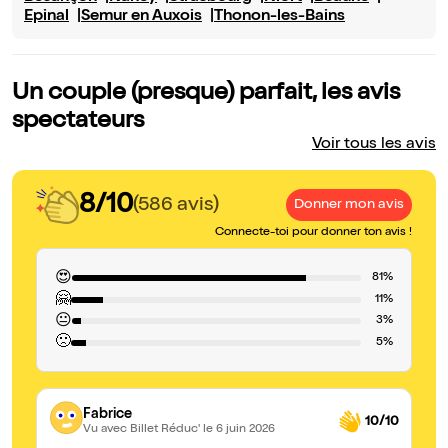
Epinal
Semur en Auxois
Thonon-les-Bains
Un couple (presque) parfait, les avis
spectateurs
Voir tous les avis
8/10
(586 avis)
Donner mon avis
Connecte-toi pour donner ton avis !
😍
81%
🤗
11%
😐
3%
🙁
5%
Fabrice
10/10
Vu avec Billet Réduc'
le 6 juin 2026