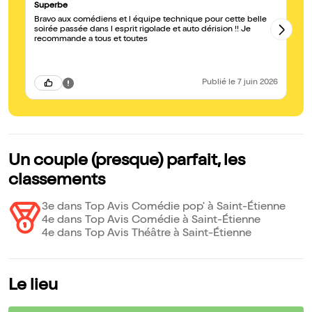
Superbe
Be
Bravo aux comédiens et l équipe technique pour cette belle
Bo
soirée passée dans l esprit rigolade et auto dérision !! Je
de
recommande a tous et toutes
qu
re
sy
Publié
le 7 juin 2026
Un couple (presque) parfait, les
classements
3e dans Top Avis Comédie pop' à Saint-Étienne
4e dans Top Avis Comédie à Saint-Étienne
4e dans Top Avis Théâtre à Saint-Étienne
Le lieu