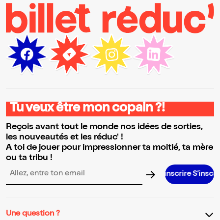
Tu veux être mon copain ?!
Reçois avant tout le monde nos idées de sorties,
les nouveautés et les réduc' !
A toi de jouer pour impressionner ta moitié, ta mère
ou ta tribu !
S’inscrire S’inscrire S’inscrire
Adresse email pour la newsletter
Une question ?