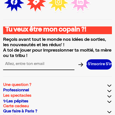
Tu veux être mon copain ?!
Reçois avant tout le monde nos idées de sorties,
les nouveautés et les réduc' !
A toi de jouer pour impressionner ta moitié, ta mère
ou ta tribu !
S’inscrire S’inscrire S’in
Adresse email pour la newsletter
Une question ?
Professionnel
Les spectacles
✨Les pépites
Carte cadeau
Que faire à Paris ?