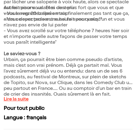
par lâcher une saloperie à voix haute, alors ce spectacle
est fait pour vous. Et si c'est plus fort que vous et que
Autres raisons valables de venir :
vous le regrettez après mais finalement pas tant que ça,
- Vous avez 20 balles en trop
alors ce spectacle est aussi fait pour vous.**
- Vous devez passer une heure avec quelqu'un et vous
n'avez pas envie de lui parler
- Vous avez scrollé sur votre téléphone 7 heures hier soir
et n'importe quelle autre façons de passer votre temps
vous paraît intelligente"
Le saviez-vous ?
Urbain, ça pourrait être bien comme pseudo d'artiste,
mais c'est son vrai prénom. Déjà ça partait mal. Vous
l'avez sûrement déjà vu ou entendu: dans un de ses 6
podcasts, au festival de Montreux, sur plein de sketchs
de Topito, sur Nova, sur Clique, dans les Comedy Club un
peu partout en France.... Ou au comptoir d'un bar en train
de crier des insanités. Ouais sûrement là en fait.
Lire la suite
Pour tout public
Langue : français