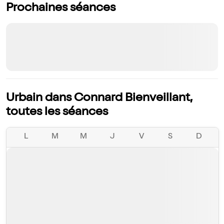
Prochaines séances
Urbain dans Connard Bienveillant,
toutes les séances
L
M
M
J
V
S
D