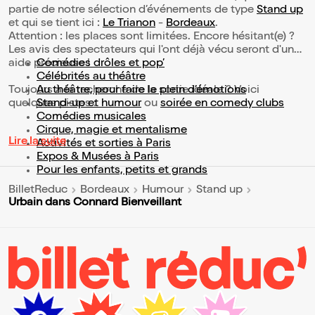
partie de notre sélection d’événements de type
Stand up
et qui se tient ici :
Le Trianon
-
Bordeaux
.
Attention : les places sont limitées. Encore hésitant(e) ?
Les avis des spectateurs qui l'ont déjà vécu seront d'une
aide précieuse !
Comédies drôles et pop’
Célébrités au théâtre
Toujours à la recherche de la sortie idéale ? Voici
Au théâtre, pour faire le plein d’émotions
quelques pistes :
Stand-up et humour
ou
soirée en comedy clubs
Comédies musicales
Cirque, magie et mentalisme
Lire la suite
Activités et sorties à Paris
Expos & Musées à Paris
Pour les enfants, petits et grands
BilletReduc
Bordeaux
Humour
Stand up
Urbain dans Connard Bienveillant