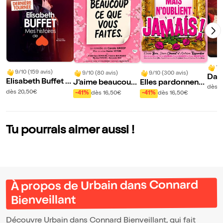
10
9/10 (159 avis)
9/10 (80 avis)
9/10 (300 avis)
Davi
Elisabeth Buffet d
J'aime beaucoup
Elles pardonnent
ti
dès 
ans Mes histoires
ce que vous faites
mais n'oublient ja
dès 20,50€
-41%
dès 16,50€
-41%
dès 16,50€
de coeur
mais !
Tu pourrais aimer aussi !
À propos de Urbain dans Connard
Bienveillant
Découvre Urbain dans Connard Bienveillant, qui fait