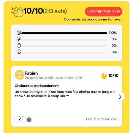
10/10
(213 avis)
Donner mon avis
Connecte-toi pour donner ton avis !
😍
100%
🤗
0%
😐
0%
🙁
0%
Fabien
10/10
Vu avec Billet Réduc'
le 10 avr. 2026
Chaleureux et réconfortant
To
Un show incroyable ! Des fous rires à la chaîne tout le long du
Supe
show ! Je reviendrai à coup sûr !!!
ma
à 
pl
Ur
Publié
le 11 avr. 2026