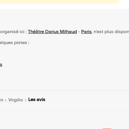
 organisé ici :
Théâtre Darius Milhaud
-
Paris
, n'est plus dispo
elques pistes :
s
Les avis
in
Virgilio