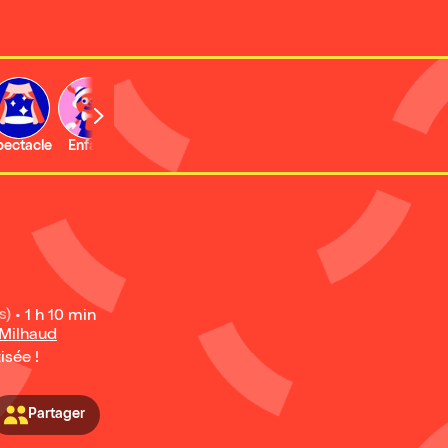
b
pectacle
Enfant
Concert
Activité
Expo et musée
s)
•
1 h 10 min
 Milhaud
isée !
Partager