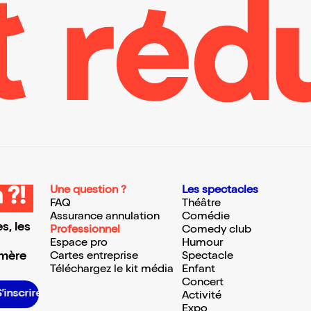
Une question ?
Les spectacles
 ?!
FAQ
Théâtre
Assurance annulation
Comédie
s, les
Professionnel
Comedy club
Espace pro
Humour
 mère
Cartes entreprise
Spectacle
Téléchargez le kit média
Enfant
Concert
S’inscrire S’inscrire S’inscrire S’inscrire S’inscrire S’inscrire S’inscrire S’inscrire S’inscrire S’inscrire S’inscrire S’inscrire
Activité
Expo