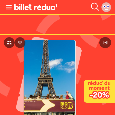
réduc' du
moment
-20%