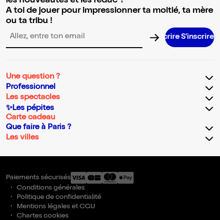
les nouveautés et les réduc' !
A toi de jouer pour impressionner ta moitié, ta mère
ou ta tribu !
S’inscrir
Adresse email pour la newsletter
Une question ?
Professionnel
Les spectacles
✨Les pépites
Carte cadeau
Que faire à Paris ?
Les villes
Paiements sécurisés
Conditions générales
Politique de confidentialité
Mentions légales et CGU
Chartes cookies