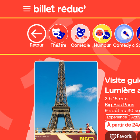
Retour
Théâtre
Comédie
Humour
Comedy clu
S
Visite gui
Lumière a
2 h 15 min
Big Bus Paris
9 août au 30 
Expérience
Acti
À partir de 24
Favoris