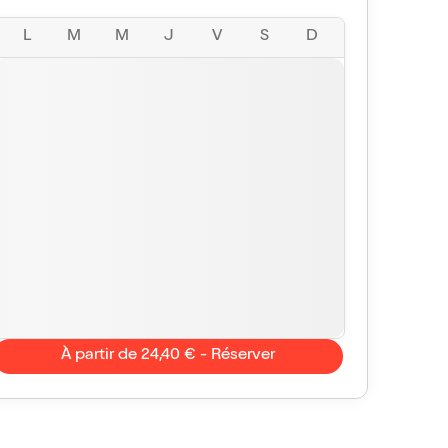
L
M
M
J
V
S
D
À partir de 24,40 € - Réserver