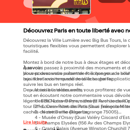
Découvrez Paris en toute liberté avec n
Découvrez la Ville Lumière avec Big Bus Tours, la ce
touristiques flexibles vous permettent d'explorer l
facilité.
Montez à bord de notre bus à deux étages et déco
que vous passez à proximité des monuments et des
À savoir :
pouvez descendre autant de fois que vous le souhai
Vous pouvez vous présenter et échanger vos billet
rejoindre la visite quand vous le souhaitez.
bus. Il est recommandé de télécharger l'application
suivre les bus en temps réel.
Depuis ces bus découverts, vous profiterez de vu
Voici la liste des arrêts :
tout en écoutant notre commentaire vous dévoiler
légendes de Notre-Dame, admirez l'architecture et
1 - BBIC-Louvre Pyramides (11 Avenue de l'O
tour Eiffel. Ces visites de Paris vous présentent le
2 - Louvre-Pont des Arts (Quai François Mitt
cachés de cette ville élégante.
3 - Notre Dame (3 rue Lagrange 75005)
4 - Musée d'Orsay (Quai Valéry Giscard d'Est
Lire la suite
5 - Champs Elysées (156 Av des Champs Ely
6 - Grand Palais (Avenue Winston Churchill