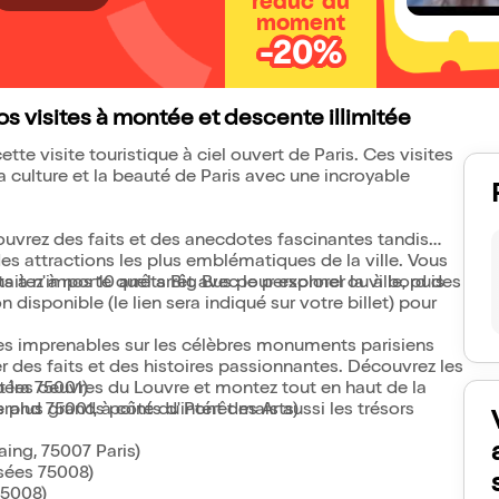
réduc' du
moment
-20%
os visites à montée et descente illimitée
tte visite touristique à ciel ouvert de Paris. Ces visites
a culture et la beauté de Paris avec une incroyable
uvrez des faits et des anecdotes fascinantes tandis
 attractions les plus emblématiques de la ville. Vous
tez à nos 10 arrêts Big Bus pour explorer la ville, puis
s à n'importe quel arrêt avec le personnel ou à bord des
 disponible (le lien sera indiqué sur votre billet) pour
es imprenables sur les célèbres monuments parisiens
 des faits et des histoires passionnantes. Découvrez les
 les oeuvres du Louvre et montez tout en haut de la
péra 75001)
s plus grands points d'intérêt mais aussi les trésors
erand 75001, à côté du Pont des Arts)
aing, 75007 Paris)
sées 75008)
 75008)