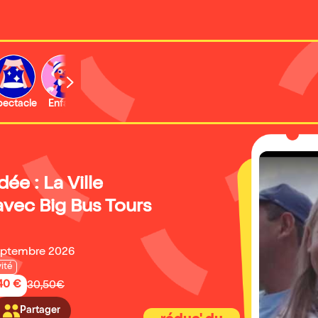
b
pectacle
Enfant
Concert
Activité
Expo et musée
dée : La Ville
vec Big Bus Tours
septembre 2026
vité
,40 €
30,50€
Partager