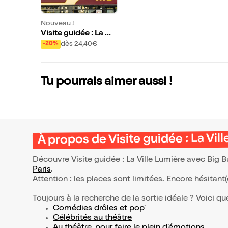
Nouveau !
Visite guidée : La Vil
le Lumière avec Big
dès 24,40€
-20%
Bus Tours
Tu pourrais aimer aussi !
À propos de Visite guidée : La Vil
Découvre Visite guidée : La Ville Lumière avec Big B
Paris
.
Attention : les places sont limitées. Encore hésitant
Toujours à la recherche de la sortie idéale ? Voici qu
Comédies drôles et pop’
Célébrités au théâtre