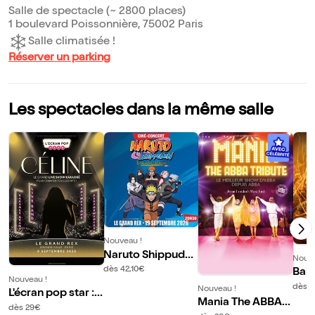
Salle de spectacle (~ 2800 places)
1 boulevard Poissonnière, 75002 Paris
Salle climatisée !
Réserver un parking
Les spectacles dans la même salle
Nouveau !
Naruto Shippuden
Nouve
Synphonic Experi
dès 42,10€
Baby
Nouveau !
ence
onc
dès 
Nouveau !
L'écran pop star :
Mania The ABBA T
Céline
dès 29€