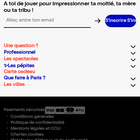
A toi de jouer pour impressionner ta moitié, ta mère
ou ta tribu !
S’inscrire S’inscrire S’ins
Adresse email pour la newsletter
Une question ?
Professionnel
Les spectacles
✨Les pépites
Carte cadeau
Que faire à Paris ?
Les villes
Paiements sécurisés
Conditions générales
Politique de confidentialité
Mentions légales et CGU
Chartes cookies