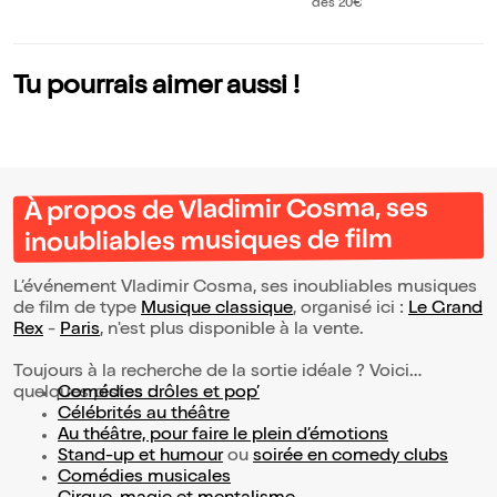
ribute
dès 20€
Tu pourrais aimer aussi !
À propos de Vladimir Cosma, ses
inoubliables musiques de film
L’événement Vladimir Cosma, ses inoubliables musiques
de film de type
Musique classique
, organisé ici :
Le Grand
Rex
-
Paris
, n'est plus disponible à la vente.
Toujours à la recherche de la sortie idéale ? Voici
quelques pistes :
Comédies drôles et pop’
Célébrités au théâtre
Au théâtre, pour faire le plein d’émotions
Stand-up et humour
ou
soirée en comedy clubs
Comédies musicales