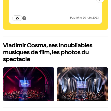
ma
qu
d'
no
Publié
le 20 juin 2023
Vladimir Cosma, ses inoubliables
musiques de film, les photos du
spectacle