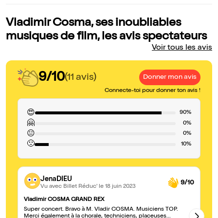
Vladimir Cosma, ses inoubliables
musiques de film, les avis spectateurs
Voir tous les avis
9/10
(11 avis)
Donner mon avis
Connecte-toi pour donner ton avis !
😍
90%
🤗
0%
😐
0%
🙁
10%
JenaDIEU
9/10
Vu avec Billet Réduc'
le 18 juin 2023
Vladimir COSMA GRAND REX
Gr
Super concert. Bravo à M. Vladir COSMA. Musiciens TOP.
Un
Merci également à la chorale, techniciens, placeuses...
ch