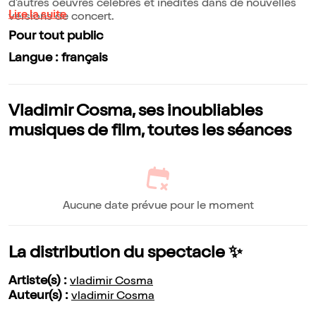
d'autres oeuvres célèbres et inédites dans de nouvelles
Lire la suite
versions de concert.
Pour tout public
Langue : français
Vladimir Cosma, ses inoubliables
musiques de film, toutes les séances
Aucune date prévue pour le moment
La distribution du spectacle ✨
Artiste(s) :
vladimir Cosma
Auteur(s) :
vladimir Cosma