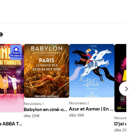
e
Nouveau !
Nouveau !
Azur et Asmar | En C
Babylon en ciné-co
iné-concert
ncert
dès 19€
dès 25€
Nouveau !
e ABBA Tri
D'jal dans
conscien
dès 29€