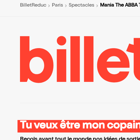
Mania The ABBA T
BilletReduc
Paris
Spectacles
Tu veux être mon copain
Reçois avant tout le monde nos idées de sortie