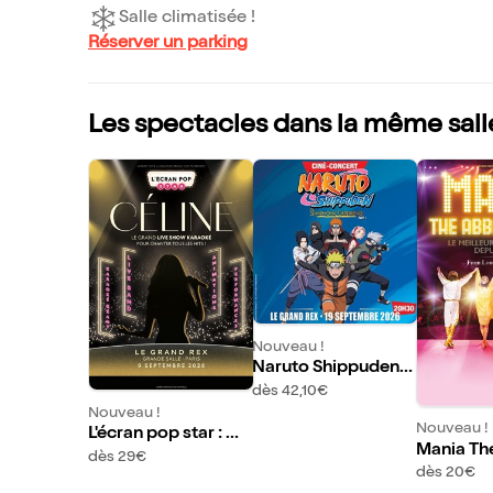
Salle climatisée !
Réserver un parking
Les spectacles dans la même sall
Nouveau !
Naruto Shippuden S
ynphonic Experienc
dès 42,10€
e
Nouveau !
Nouveau !
L'écran pop star : Cé
Mania Th
line
dès 29€
bute
dès 20€