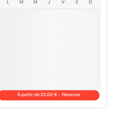
L
M
M
J
V
S
D
À partir de 20,00 € - Réserver