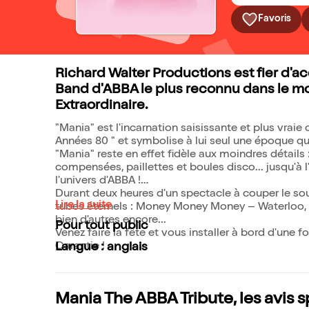
Favoris
Richard Walter Productions est fier d'ac
Band d'ABBA le plus reconnu dans le mo
Extraordinaire.
"Mania" est l'incarnation saisissante et plus vrai
Années 80 " et symbolise à lui seul une époque q
"Mania" reste en effet fidèle aux moindres détails
compensées, paillettes et boules disco... jusqu'
l'univers d'ABBA !
Durant deux heures d'un spectacle à couper le souf
Lire la suite
tubes éternels : Money Money Money – Waterlo
bien d'autres encore...
Pour tout public
Venez faire la fête et vous installer à bord d'un
Garantie !
Langue : anglais
Mania The ABBA Tribute, les avis 