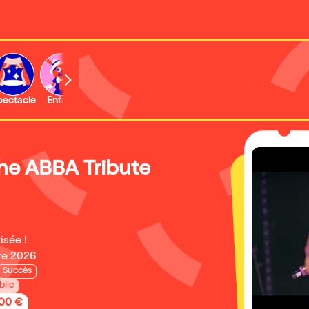
b
pectacle
Enfant
Concert
Activité
Expo et musée
he ABBA Tribute
isée !
re 2026
Succès
blic
,00 €