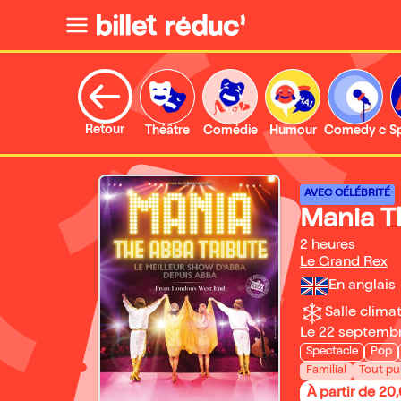
Retour
Théâtre
Comédie
Humour
Comedy clu
S
AVEC CÉLÉBRITÉ
Mania T
2 heures
Le Grand Rex
En anglais
Salle climat
Le 22 septemb
Spectacle
Pop
Familial
Tout pu
À partir de 20