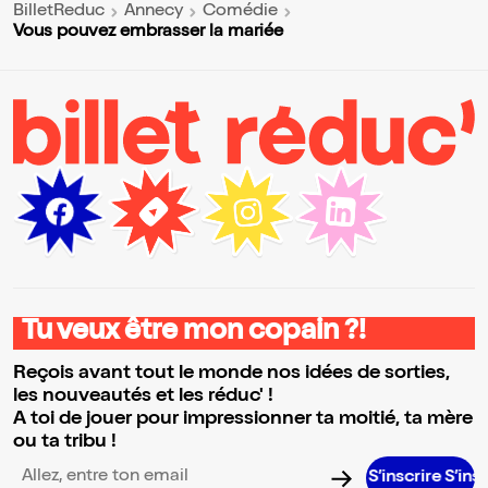
BilletReduc
Annecy
Comédie
Vous pouvez embrasser la mariée
Tu veux être mon copain ?!
Reçois avant tout le monde nos idées de sorties,
les nouveautés et les réduc' !
A toi de jouer pour impressionner ta moitié, ta mère
ou ta tribu !
S’inscrire S’inscrire S’in
Adresse email pour la newsletter