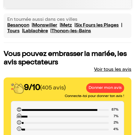
En tournée aussi dans ces villes
Besançon
Monswiller
Metz
Six Fours les Plages
Tours
Lablachère
Thonon-les-Bains
Vous pouvez embrasser la mariée, les
avis spectateurs
Voir tous les avis
9/10
(405 avis)
Donner mon avis
Connecte-toi pour donner ton avis !
😍
87%
🤗
7%
😐
2%
🙁
4%