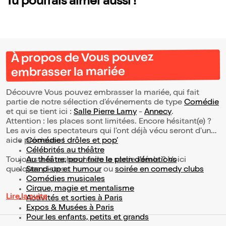
Tu pourrais aimer aussi !
À propos de Vous pouvez
embrasser la mariée
Découvre Vous pouvez embrasser la mariée, qui fait
partie de notre sélection d’événements de type
Comédie
et qui se tient ici :
Salle Pierre Lamy
-
Annecy
.
Attention : les places sont limitées. Encore hésitant(e) ?
Les avis des spectateurs qui l'ont déjà vécu seront d'une
aide précieuse !
Comédies drôles et pop’
Célébrités au théâtre
Toujours à la recherche de la sortie idéale ? Voici
Au théâtre, pour faire le plein d’émotions
quelques pistes :
Stand-up et humour
ou
soirée en comedy clubs
Comédies musicales
Cirque, magie et mentalisme
Lire la suite
Activités et sorties à Paris
Expos & Musées à Paris
Pour les enfants, petits et grands