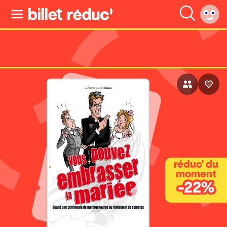
réduc' du
moment
-22%