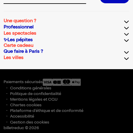
Une question ?
Professionnel
Les spectacles
✨Les pépites
Carte cadeau
Que faire à Paris ?
Les villes
Paiements sécurisés
Conditions générales
Politique de confidentialité
Mentions légales et CGU
Chartes cookies
Plateforme d'éthique et de conformité
Accessibilité
Gestion des cookies
billetreduc © 2026