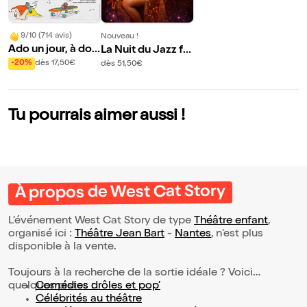
9/10 (714 avis)
Nouveau !
Ado un jour, à dos
La Nuit du Jazz fê
toujours !
te le Pop in Jazz
-20%
dès 17,50€
dès 51,50€
Tu pourrais aimer aussi !
À propos de West Cat Story
L’événement West Cat Story de type
Théâtre enfant
,
organisé ici :
Théâtre Jean Bart
-
Nantes
, n'est plus
disponible à la vente.
Toujours à la recherche de la sortie idéale ? Voici
quelques pistes :
Comédies drôles et pop’
Célébrités au théâtre