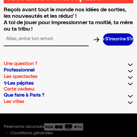
Reçois avant tout le monde nos idées de sorties,
les nouveautés et les réduc' !
A toi de jouer pour impressionner ta moitié, ta mère
ou ta tribu !
S’inscrire S’inscrire
Adresse email pour la newsletter
Une question ?
Professionnel
Les spectacles
✨Les pépites
Carte cadeau
Que faire à Paris ?
Les villes
Paiements sécurisés
Conditions générales