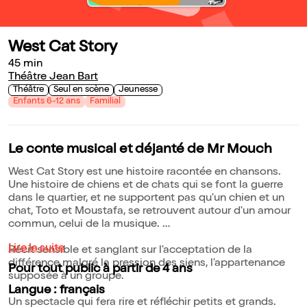
West Cat Story
45 min
Théâtre Jean Bart
Théâtre
Seul en scène
Jeunesse
Enfants 6-12 ans
Familial
Le conte musical et déjanté de Mr Mouch
West Cat Story est une histoire racontée en chansons.
Une histoire de chiens et de chats qui se font la guerre
dans le quartier, et ne supportent pas qu'un chien et un
chat, Toto et Moustafa, se retrouvent autour d'un amour
commun, celui de la musique.
Lire la suite
Récit sensible et sanglant sur l'acceptation de la
différence malgré la pression des siens, l'appartenance
Pour tout public à partir de 4 ans
supposée à un groupe.
Langue : français
Un spectacle qui fera rire et réfléchir petits et grands.