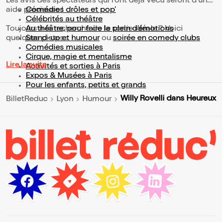
Les avis des spectateurs qui l'ont déjà vécu seront d'une
aide précieuse !
Comédies drôles et pop’
Célébrités au théâtre
Toujours à la recherche de la sortie idéale ? Voici
Au théâtre, pour faire le plein d’émotions
quelques pistes :
Stand-up et humour
ou
soirée en comedy clubs
Comédies musicales
Cirque, magie et mentalisme
Lire la suite
Activités et sorties à Paris
Expos & Musées à Paris
Pour les enfants, petits et grands
Willy Rovelli dans Heureux
BilletReduc
Lyon
Humour