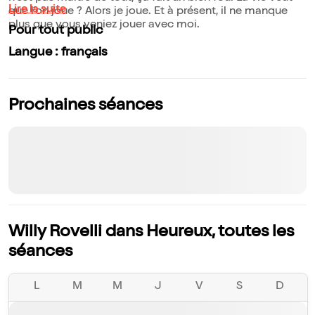
Lire la suite
que l'on joue ? Alors je joue. Et à présent, il ne manque
plus que vous veniez jouer avec moi.
Pour tout public
Langue : français
Prochaines séances
Willy Rovelli dans Heureux, toutes les
séances
L
M
M
J
V
S
D