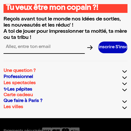
Tu veux être mon copain ?!
Reçois avant tout le monde nos idées de sorties,
les nouveautés et les réduc' !
A toi de jouer pour impressionner ta moitié, ta mère
ou ta tribu !
S’inscrire S’inscrire S’inscrire
Adresse email pour la newsletter
Une question ?
Professionnel
Les spectacles
✨Les pépites
Carte cadeau
Que faire à Paris ?
Les villes
Paiements sécurisés