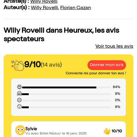
Artiste(s) :
Willy Rovelli
Auteur(s) :
Willy Rovelli
,
Florian Gazan
Willy Rovelli dans Heureux, les avis
spectateurs
Voir tous les avis
9/10
(14 avis)
Donner mon avis
Connecte-toi pour donner ton avis !
😍
84%
🤗
8%
😐
0%
🙁
8%
Sylvie
10/10
Vu avec Billet Réduc'
le 16 janv. 2025