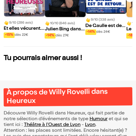
9/10 (338 avis)
9/10 (286 avis)
10/10 (646 avis)
10
De Gaulle est de r
Et elles vécurent h
Julien Bing dans T
Le G
etour
-14%
dès 24€
eureuses
oute la vérité, rien
-15%
dès 22€
-14%
dès 27€
-18%
que la vérité ou pr
esque
Tu pourrais aimer aussi !
À propos de Willy Rovelli dans
Heureux
Découvre Willy Rovelli dans Heureux, qui fait partie de
notre sélection d’événements de type
Humour
et qui se
tient ici :
Théâtre à l'Ouest de Lyon
-
Lyon
.
Attention : les places sont limitées. Encore hésitant(e) ?