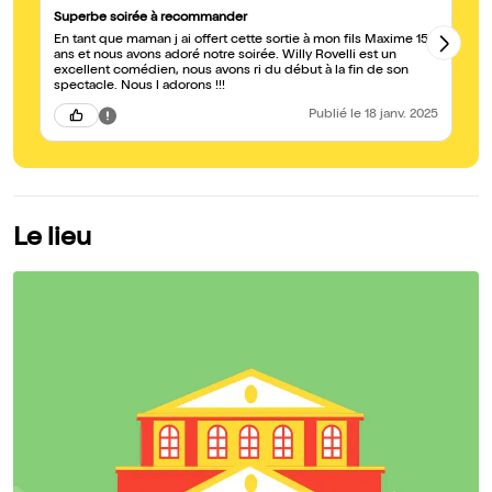
Superbe soirée à recommander
G
En tant que maman j ai offert cette sortie à mon fils Maxime 15
je
ans et nous avons adoré notre soirée. Willy Rovelli est un
si
excellent comédien, nous avons ri du début à la fin de son
- 
spectacle. Nous l adorons !!!
Publié
le 18 janv. 2025
Le lieu