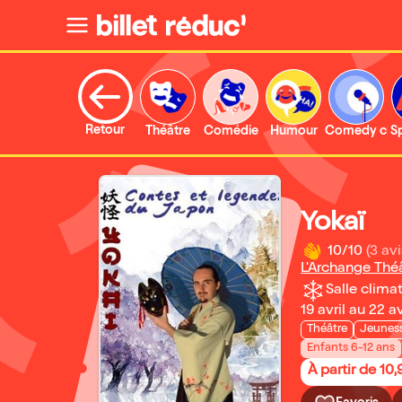
Retour
Théâtre
Comédie
Humour
Comedy clu
S
Yokaï
10/10
(3 avi
L'Archange Thé
Salle climat
19 avril au 22 a
Théâtre
Jeunes
Enfants 6-12 ans
À partir de 10,