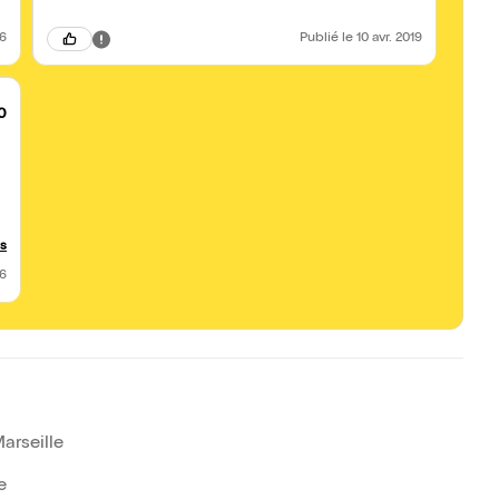
26
Publié
le 10 avr. 2019
0
us
26
arseille
e