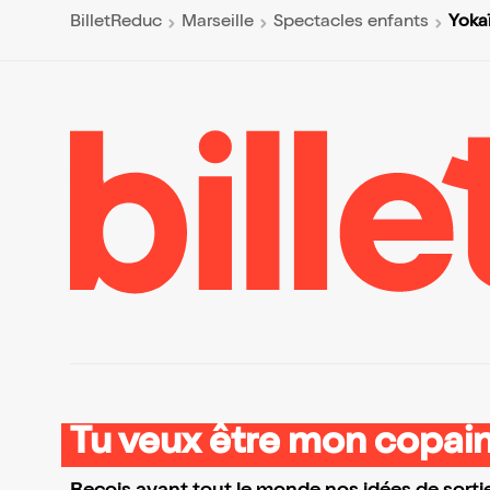
Yoka
BilletReduc
Marseille
Spectacles enfants
Tu veux être mon copain