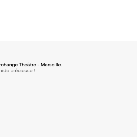
Archange Théâtre
-
Marseille
.
 aide précieuse !