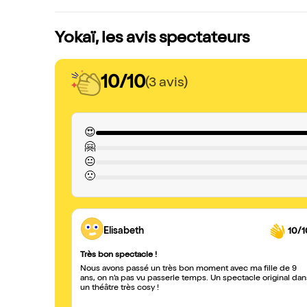
Yokaï, les avis spectateurs
10/10
(3 avis)
😍
🤗
😐
🙁
Elisabeth
10/1
Très bon spectacle !
Nous avons passé un très bon moment avec ma fille de 9
ans, on n’a pas vu passerle temps. Un spectacle original dan
un théâtre très cosy !