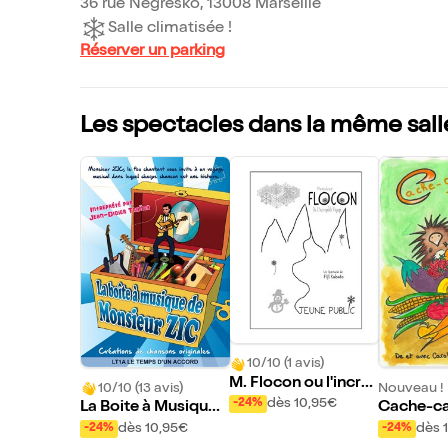
36 rue Negresko, 13008 Marseille
Salle climatisée !
Réserver un parking
Les spectacles dans la même sall
10/10 (1 avis)
M. Flocon ou l'incro
10/10 (13 avis)
Nouveau !
yable voyage
dès 10,95€
-24%
La Boite à Musique
Cache-ca
de Monsieur Zic
e potage
dès 10,95€
dès 
-24%
-24%