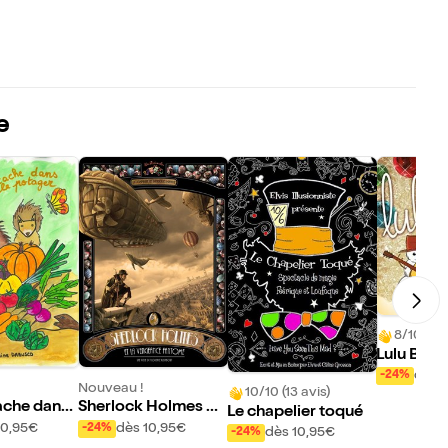
e
8/10 (3 a
Lulu Bobo
oël
dès 
-24%
Nouveau !
10/10 (13 avis)
che dans l
Sherlock Holmes et
Le chapelier toqué
r
la vengeance fantô
10,95€
dès 10,95€
-24%
dès 10,95€
-24%
me