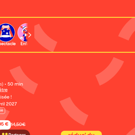
b
pectacle
Enfant
Concert
Activité
s)
•
50 min
âtre
isée !
vril 2027
se
95 €
14,50€