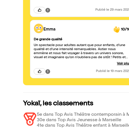
Publié
le 29 mars 20
Emma
10/1
De grande qualité
Un spectacle pour adultes autant que pour enfants, d'une
qualité et d'une intensité remarquables. Astier nous
emmène et nous fait voyager à travers un univers sonore,
visuel et imaginaire qu'on n'oubliera pas de sitôt ! Petits et
grands en sortent ravis, déconnectés, instruits.
Voir pl
Publié
le 19 mars 20
Yokaï, les classements
5e dans Top Avis Théâtre contemporain à M
30e dans Top Avis Jeunesse à Marseille
41e dans Top Avis Théâtre enfant à Marseill