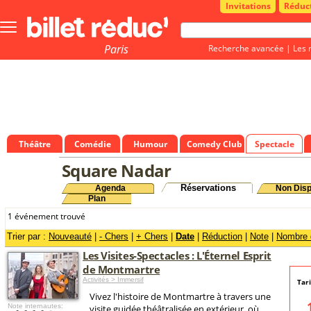
Invitations
Réduc
Bouton
menu
principale
Paris
Recherche avancée
|
Les 
Théâtre
Comédie
Humour
Comedy Club
Spectacle
Square Nadar
Réservations
Agenda
Non Disp
Plan
1 événement trouvé
Trier par :
Nouveauté
|
- Chers
|
+ Chers
|
Date
|
Réduction
|
Note
|
Nombre d
Les Visites-Spectacles : L'Éternel Esprit
de Montmartre
Activités > Immersif
Tar
Vivez l'histoire de Montmartre à travers une
Note internautes:
visite guidée théâtralisée en extérieur, où