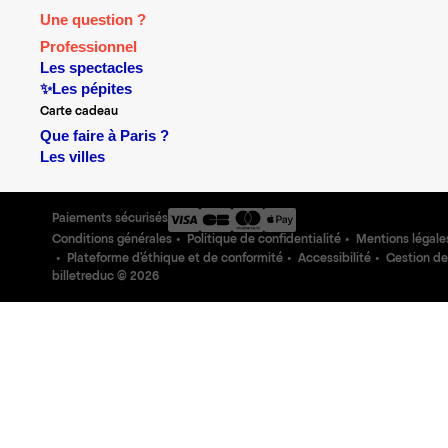
Une question ?
Professionnel
Les spectacles
✨Les pépites
Carte cadeau
Que faire à Paris ?
Les villes
Paiements sécurisés
Conditions générales
Politique de confidentialité
Mentions légale
Plateforme d'éthique et de conformité
Accessibilité
Gestion de
billetreduc ©
2026