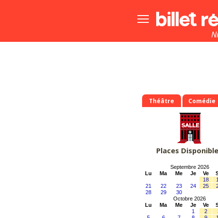
Bouton
menu
principale
N
Théâtre
Comédie
Places Disponibl
Septembre 2026
Lu
Ma
Me
Je
Ve
18
21
22
23
24
25
28
29
30
Octobre 2026
Lu
Ma
Me
Je
Ve
1
2
5
6
7
8
9