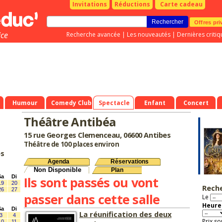
Invitations
Réductions
Carte cadeau
Offres pri
ice
Recherche avancée
|
Les nouveautés
|
Dernières critiq
Humour
Comedy Club
Spectacle
Enfant
Concert
Théâtre Antibéa
15 rue Georges Clemenceau, 06600 Antibes
Théâtre de 100 places environ
es
Agenda
Réservations
Non Disponible
Plan
Sa
Di
Ils sont passés ou vont
19
20
Rech
26
27
passer dans cette salle
Le
Heure 
Sa
Di
La réunification des deux
3
4
Prix so
10
11