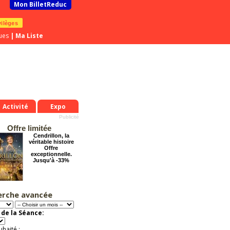
Mon BilletReduc
vilèges
ues
|
Ma Liste
Activité
Expo
Offre limitée
Cendrillon, la
véritable histoire
Offre
exceptionnelle.
Jusqu'à -33%
erche avancée
Le Grand Hôtel des
Rêves présente :
Jules Verne, Le
de la Séance:
Voyage
Extraordinaire
Activité à vivre !
uhaité :