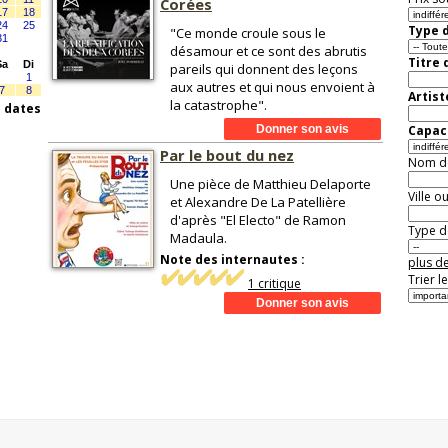
Corées
17
18
24
25
Type d
"Ce monde croule sous le
31
désamour et ce sont des abrutis
Titre 
Sa
Di
pareils qui donnent des leçons
1
aux autres et qui nous envoient à
7
8
Artist
la catastrophe".
s dates
Capaci
Par le bout du nez
Nom de 
Une pièce de Matthieu Delaporte
Ville o
et Alexandre De La Patellière
d'après "El Electo" de Ramon
Type de
Madaula.
Note des internautes :
plus de
Trier l
1 critique