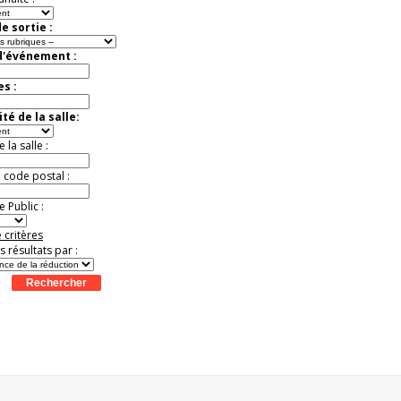
Promo exclusive ! .
Jusqu'à -13%
e sortie :
d'événement :
es :
té de la salle:
la salle :
u code postal :
 Public :
 critères
es résultats par :