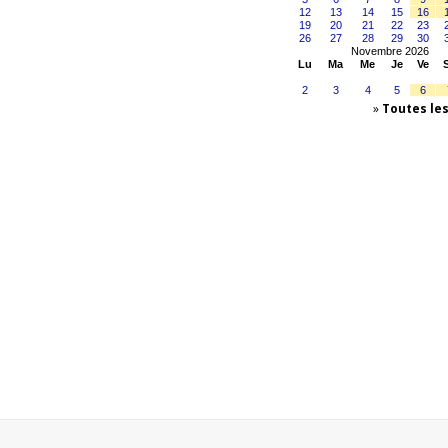
12
13
14
15
16
19
20
21
22
23
26
27
28
29
30
Novembre 2026
Lu
Ma
Me
Je
Ve
2
3
4
5
6
»
Toutes le