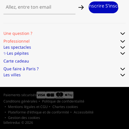
scrire S’inscrire S’inscrire S’inscrire S’inscrire S’inscrire S’insc
Une question ?
Professionnel
Les spectacles
✨Les pépites
Carte cadeau
Que faire à Paris ?
Les villes
Paiements sécurisés
Conditions générales
Politique de confidentialité
Mentions légales et CGU
Chartes cookies
Plateforme d'éthique et de conformité
Accessibilité
Gestion des cookies
billetreduc ©
2026