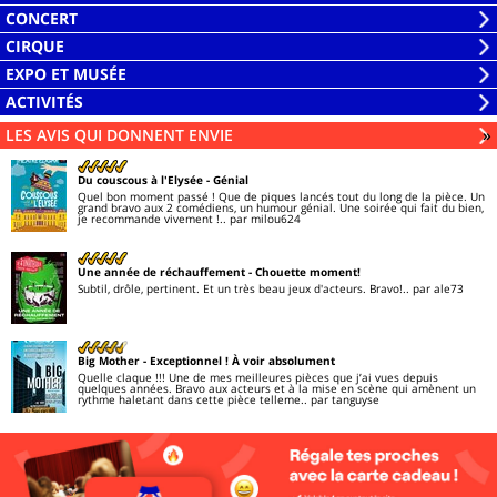
liste
la
Ouvrir
CONCERT
liste
la
Ouvrir
CIRQUE
liste
la
Ouvrir
EXPO ET MUSÉE
liste
la
Ouvrir
ACTIVITÉS
liste
la
Ouvrir
LES AVIS QUI DONNENT ENVIE
Li
»
liste
la
liste
Du couscous à l'Elysée
- Génial
Quel bon moment passé ! Que de piques lancés tout du long de la pièce. Un
grand bravo aux 2 comédiens, un humour génial. Une soirée qui fait du bien,
je recommande vivement !..
par milou624
Une année de réchauffement
- Chouette moment!
Subtil, drôle, pertinent. Et un très beau jeux d'acteurs. Bravo!..
par ale73
Big Mother
- Exceptionnel ! À voir absolument
Quelle claque !!! Une de mes meilleures pièces que j’ai vues depuis
quelques années. Bravo aux acteurs et à la mise en scène qui amènent un
rythme haletant dans cette pièce telleme..
par tanguyse